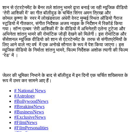
शान से एंटरटेनमेंट के बैनर तले शांतनु भामरे द्वारा बनाई जा रही म्यूजिक वीडियो
‘तेरी आशिकी में’ का गीत बॉलीवुड के चर्चित सिंगर अमन त्रिखा और
कोमल कृष्णा के स्वर में लोखंडवाला अंधेरी वेस्ट मुम्बई स्थित ऑडियो गैराज
स्टूडियो में गीतकार, संगीत निर्देशक अजय नाइक के निर्देशन में रिकॉर्ड किया
गया। सॉन्ग एल्बम ‘तेरी आशिकी में’ के वीडियो में अभिनेत्री एलेना टुटेजा और
अभिनेता शांतनु भामरे की रोमांटिक जोड़ी देखने को मिलेगी। इस रोमांटिक और
सेंसेशनल म्यूजिक वीडियो को शान से एंटरटेनमेंट के तरफ से संगीतप्रेमियों के
लिए आने वाले नए वर्ष में एक अनोखे सौगात के रूप में पेश किया जाएगा। इस
म्यूजिक वीडियो के निर्माता शांतनु भामरे, फिल्म निर्देशक अशोक त्यागी की फिल्म
‘रेड’ में ।
जेलर की भूमिका निभाने के बाद से बॉलीवुड में इन दिनों एक चर्चित शख्सियत के
रूप में उभर कर सामने आए हैं।
# National News
#Astrology
#BollywoodNews
#BreakingNews
#BusinessNews
#ExclusiveNews
#FilmiNews
#FilmPersonalities