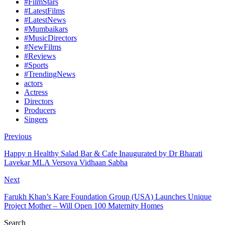
#FilmStars
#LatestFilms
#LatestNews
#Mumbaikars
#MusicDirectors
#NewFilms
#Reviews
#Sports
#TrendingNews
actors
Actress
Directors
Producers
Singers
Previous
Happy n Healthy Salad Bar & Cafe Inaugurated by Dr Bharati
Lavekar MLA Versova Vidhaan Sabha
Next
Farukh Khan’s Kare Foundation Group (USA) Launches Unique
Project Mother – Will Open 100 Maternity Homes
Search