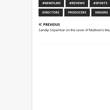
#NEWFILMS
#REVIEWS
#SPORTS
DIRECTORS
PRODUCERS
SINGERS
PREVIOUS
Sandip Soparrkar on the cover of Multiverrs M