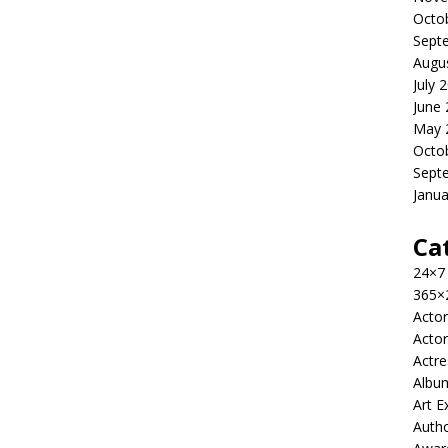
Octo
Sept
Augu
July 
June
May 
Octo
Sept
Janua
Ca
24×7
365×
Actor
Actor
Actre
Albu
Art E
Auth