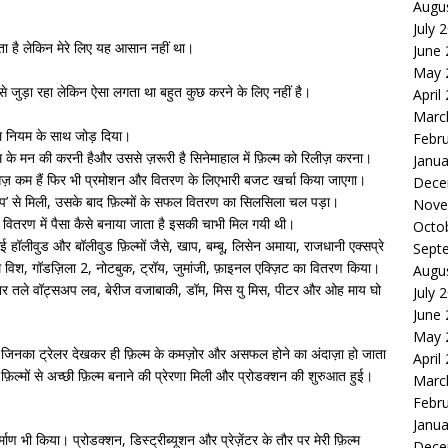
Augu
July 
़ता है लेकिन मेरे लिए यह आसान नहीं था।
June
May 
े जुड़ा रहा लेकिन ऐसा लगता था बहुत कुछ करने के लिए नहीं है।
April
Marc
शनल नियम के साथ जोड़ दिया।
Febr
 के मन की करनी हैऔर उससे ज़रूरी है सिनेमाहाल में फ़िल्म को रिलीज़ करना।
Janua
सेज़ कम हैं फिर भी प्रमोशन और वितरण के लिएभारी बजट खर्चा किया जाएगा।
Dece
‘खाप’ से मिली, उसके बाद फ़िल्मों के सफल वितरण का सिलसिला चल पड़ा।
Nove
 वितरण में पैसा कैसे बनाया जाता है इसकी चाभी मिल गयी थी।
Octo
कई हॉलीवुड और बॉलीवुड फ़िल्मों जैसे, खाप, बम्बू, लिसेन अमाया, राजधानी एक्सप्रे
Sept
थ विश, गॉडज़िला 2, नोटबुक, ट्रॉय, जुमांजी, फ़ाइनल एक्ज़िट का वितरण किया।
Augu
ेबैनर तले वॉट्सअप लव, बेरीज वजाबाकी, डॉम, मिस यु मिस, पीटर और ओह माय घो
July 
June
May 
ती थीं जिनका ट्रेलर देखकर ही फ़िल्म के कमज़ोर और असफल होने का अंदाज़ा हो जाता
April
 फ़िल्मों से अच्छी फ़िल्म बनाने की प्रेरणा मिली और प्रोडक्शन की शुरुआत हुई।
Marc
Febr
Janua
निर्माण भी किया। प्रोडक्शन, डिस्ट्रीब्यूशन और प्रेज़ेंटर के तौर पर मेरी फ़िल्म
Dece