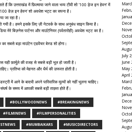
Marc
 हैं कि उत्तराखंड में फ़िल्माया जाने वाला भव्य टीवी शो ‘100 ड़ेज इन हेवन’ में
Febr
। ‘100 डेज़ इन हेवन’ शो अवधेश भट्ट का सपना है।
Janua
िया जा रहा है।
Dece
 हो गयी है। हमने इसके लिए ज़ी नेटवर्क के साथ अनुबंध साइन किया है।
Nove
या मेरे बिज़नेस पार्टनर और माउंटेनियर (पर्वतारोही) अवधेश भट्ट का है।
Octo
Sept
 का सबसे बड़ा माउंटेन एडवेंचर बेस्ड शो होगा।
Augu
July 
June
स यही फ़ार्मूले की वजह से सबसे बड़ी भूल हो जाती है।
May 
िए। प्रतिभा को मेहनत और धैर्य की ज़रूरत होती है।
April
Marc
ंडस्ट्री में आने के बादभी अपने पारिवारिक मूल्यों को नहीं भूलना चाहिए।
Febr
घर्ष के समय में आपकी सबसे बड़ी ताक़त होते हैं।
Janua
Dece
#BOLLYWOODNEWS
#BREAKINGNEWS
Nove
#FILMINEWS
#FILMPERSONALITIES
Octo
Sept
ESTNEWS
#MUMBAIKARS
#MUSICDIRECTORS
Augu