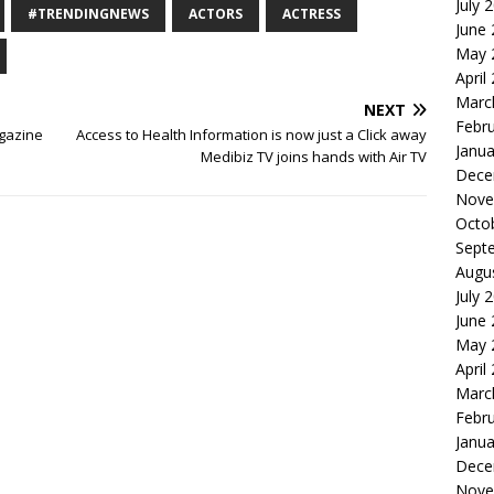
July 
#TRENDINGNEWS
ACTORS
ACTRESS
June
May 
April
Marc
NEXT
Febr
agazine
Access to Health Information is now just a Click away
Janua
Medibiz TV joins hands with Air TV
Dece
Nove
Octo
Sept
Augu
July 
June
May 
April
Marc
Febr
Janua
Dece
Nove