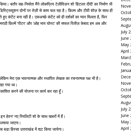
 किया। बतौर सह-निर्माता मैंने लोकप्रिय टेलीविज़न शो ‘हिटलर दीदी’ का निर्माण भी
Nove
्रिब्यूशन दोनों पर तेज़ी से काम चल रहा है। फ़िल्म और टीवी शोज़ के साथ ही
Octo
े हुए कंटेंट बना रही है। एकअच्छे कंटेंट को ही दर्शकों का प्यार मिलता है, फिर
Sept
 बड़ी मराठी फ़िल्में ‘पीटर’ और ‘ओह माय घोस्ट’ की सफल रिलीज़ केबाद हम अब और
Augu
July 
June
May 
April
Marc
Febr
Janua
Dece
ं, लेकिन मेरा एक भावनात्मक और स्थापित लेखक का रचनात्मक पक्ष भी है।
Nove
राहा गया था।
Octo
्रकाशित करने की योजना पर कार्य कर रहा हूँ।
Sept
Augu
July 
June
न हेवन’ नए रियलिटी शो के साथ खबरों में हैं।
May 
़िल्माया जाएगा।
April
ब बड़ा हिस्सा उत्तराखंड में शूट किया जायेगा।