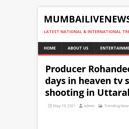
MUMBAILIVENEWS
LATEST NATIONAL & INTERNATIONAL TR
HOME
ABOUT US
ENTERTAINM
Producer Rohandeep
days in heaven tv
shooting in Uttar
May 19, 2021
admin
Trending New