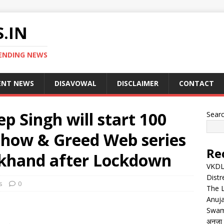
.IN
ENDING NEWS
ENT NEWS
DISAVOWAL
DISCLAIMER
CONTACT
 Singh will start 100
Sear
 show & Greed Web series
Re
akhand after Lockdown
VKDL 
Distr
s
0
The 
Anuja
Swam
अनुजा स