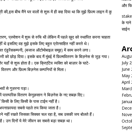
और फिल्
की,इस बीच मैंने घर वालों से शुरू में ही कह दिया था कि मुझे फ़िल्म लाइन में कु
stake
के गाने
साईन
वितरण, प्रमोशन में शुरू से रुचि थी लेकिन मैं पहले ख़ुद को स्थापित करना चाहता
ीं थे इसलिए वह मुझे इसके लिए बहुत प्रोत्साहित नहीं करते थे।
Ar
स्थित एंडुरेंसकम्पनी, (बजाज ऑटोमोबाइल समूह) में काम करने लगा।
Augu
नौकरी को छोड़ दिया। इसके बाद मैं मुंबई में फ़िल्मवितरण के बिज़नेस से जुड़ गया।
July 
र यहाँ से शुरू होता है। एक क्रिएटिव व्यक्ति को बाज़ार के घाटे-
June
 वितरण और फ़िल्म बिज़नेस कम्पनियों से मिला।
May 
April
ों से गुज़रना पड़ा।
Marc
र में पारम्परिक वितरण केनुक़सान ने बिज़नेस के नए सबक़ दिए।
Febr
ँ किसी के लिए किसी के पास टाईम नहीं है।
Janua
र अपनाफ़ायदा सबसे पहले तय किया जाता है।
Dece
त मायने नहीं रखते जिसका सिक्का चल रहा है, सब उसकी जय बोलते हैं।
Nove
है। उन दिनों ये मेरे जीवन का सबसे बड़ा सबक़ था।
Octo
Sept