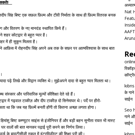
ही सकते!
अध्यात
Nat H
 रोहनदीप सिंह बिष्ट एक सफ़ल फ़िल्म और टीवी निर्माता के साथ ही फ़िल्म वितरक बनक
Featu
Insid
केटिंग और वितरण के नए मानदंड स्थापित किये हैं।
AAFT
 शहर कोटद्वार से बहुत प्यार है।
Arun
 शहर में ही सुकून मिलता है।
 अपने आफ़िस में रोहनदीप सिंह अपने अब तक के सफ़र पर आत्मविश्वास के साथ बात
Re
onlin
रिकॉर्ड
ै।
कॉन्ट्र
ज़्यादा पढ़े लिखे और विद्वान व्यक्ति थे। मुझेअपने दादा से बहुत प्यार मिलता था।
kıbrı
के गाने
च्च संस्कार और पारिवारिक मूल्यों कीशिक्षा देते रहे हैं।
साईन
वार में गढ़वाल टाकीज़ और दीप टाकीज़ दो सिनेमाघर थे। पर्दे पर हीरो-
सोचता था कि जब यह फ़िल्में बनती होंगी तो कितना अच्छा लगता होगा।
Seo h
गाने और
हिमांशु बिष्ट कम्प्यूटर साइंस से इंजीनियर हैं और बड़ी बहन सुनीता रावत भी मास्ट
साईन
े घर वालों की बात मानकर पढ़ाई पूरी करने का निर्णय लिया।
 पढ़ाई के बादटीसीजी स्कूल में इंटरमिडीएट की शिक्षा पूरी की।
kıbrı