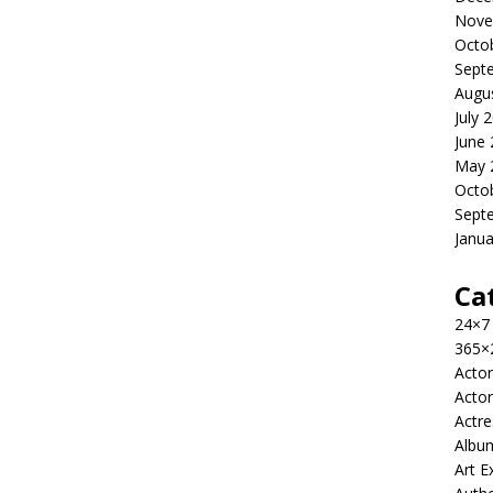
Nove
Octo
Sept
Augu
July 
June
May 
Octo
Sept
Janua
Ca
24×7
365×
Actor
Actor
Actre
Albu
Art E