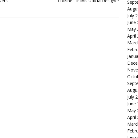
vers
ChitShe – IFTM’s Official Designer
Sept
Augu
July 
June
May 
April
Marc
Febr
Janua
Dece
Nove
Octo
Sept
Augu
July 
June
May 
April
Marc
Febr
Janua