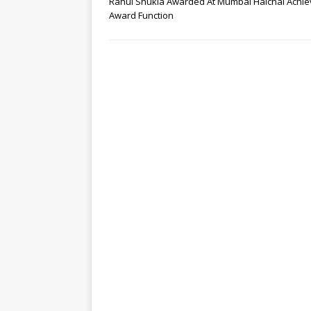
Rahul Shukla Awarded At Mumbai Halchal Achie
Award Function