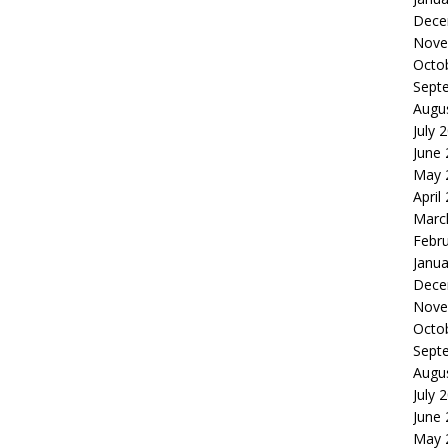
Dece
Nove
Octo
Sept
Augu
July 
June
May 
April
Marc
Febr
Janua
Dece
Nove
Octo
Sept
Augu
July 
June
May 