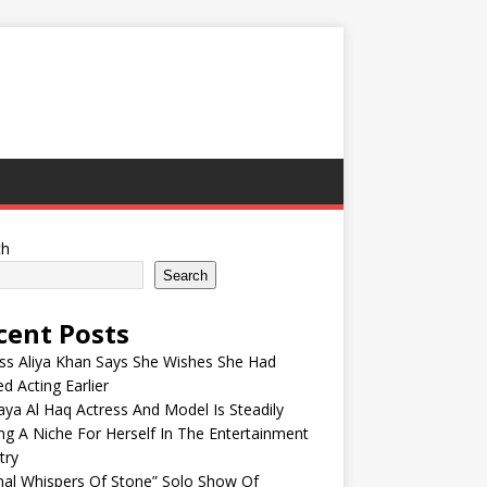
ch
Search
cent Posts
ss Aliya Khan Says She Wishes She Had
ed Acting Earlier
ya Al Haq Actress And Model Is Steadily
ng A Niche For Herself In The Entertainment
try
nal Whispers Of Stone” Solo Show Of