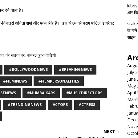
kıbrı
 देने वाला है।
और फिल्
ह-निर्मात्री अनिता शर्मा और पदम् सिंह हैं। इस फिल्म को पराग पाटिल डायरेक्ट
stake
के गाने
साईन
रयागराज की सड़क पर, वायरल हुआ वीडियो
Ar
Augu
#BOLLYWOODNEWS
#BREAKINGNEWS
July 
June
#FILMINEWS
#FILMPERSONALITIES
May 
April
ESTNEWS
#MUMBAIKARS
#MUSICDIRECTORS
Marc
#TRENDINGNEWS
ACTORS
ACTRESS
Febr
Janua
Dece
Nove
NEXT
Octo