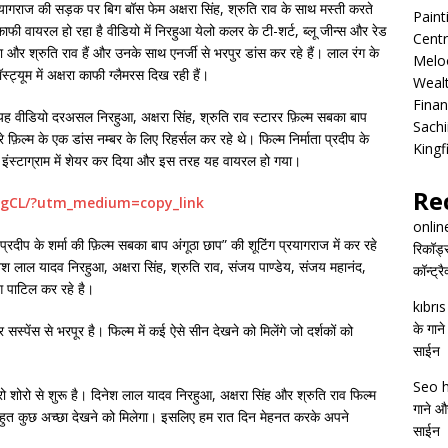
रयागराज की सड़क पर बिग बॉस फेम अक्षरा सिंह, श्रुति राव के साथ मस्ती करते
Pain
वायरल हो रहा है वीडियो में निरहुआ येलो कलर के टी-शर्ट, ब्लू जीन्स और रेड
Centr
्षरा और श्रुति राव हैं और उनके साथ एनर्जी से भरपुर डांस कर रहे हैं। लाल रंग के
Melo
ॉस्ट्यूम में अक्षरा काफी ग्लैमरस दिख रही हैं।
Wealt
Finan
 वीडियो दरअसल निरहुआ, अक्षरा सिंह, श्रुति राव स्टारर फ़िल्म सबका बाप
Sachi
े फ़िल्म के एक डांस नम्बर के लिए रिहर्सल कर रहे थे। फिल्म निर्माता प्रदीप के
Kingf
 इंस्टाग्राम में शेयर कर दिया और इस तरह यह वायरल हो गया।
Re
ogCL/?utm_medium=copy_link
onlin
्रदीप के शर्मा की फ़िल्म सबका बाप अंगूठा छाप” की शूटिंग प्रयागराज में कर रहे
रिकॉर्ड
िनेश लाल यादव निरहुआ, अक्षरा सिंह, श्रुति राव, संजय पाण्डेय, संजय महानंद,
कॉन्ट्र
ग पाटिल कर रहे है।
kıbrı
के गाने
्पेंस से भरपूर है। फिल्म में कई ऐसे सीन देखने को मिलेंगे जो दर्शकों को
साईन
Seo h
ोरो शोरो से शुरू है। दिनेश लाल यादव निरहुआ, अक्षरा सिंह और श्रुति राव फिल्म
गाने और
 को बहुत कुछ अच्छा देखने को मिलेगा। इसलिए हम रात दिन मेहनत करके अपने
साईन