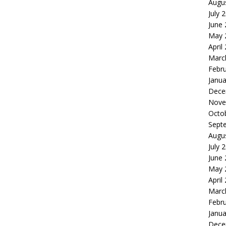
Augu
July 
June
May 
April
Marc
Febr
Janua
Dece
Nove
Octo
Sept
Augu
July 
June
May 
April
Marc
Febr
Janua
Dece