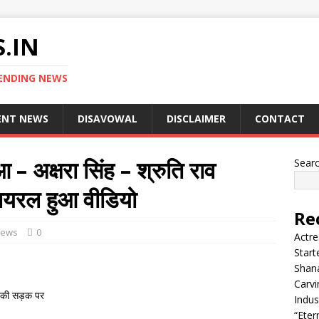
.IN
ENDING NEWS
ENT NEWS
DISAVOWAL
DISCLAIMER
CONTACT
ुआ – अक्षरा सिंह – श्रुति राव
Sear
ायरल हुआ वीडियो
Re
News
0
Actre
Start
Shana
Carvi
ाज की सड़क पर
Indus
“Eter