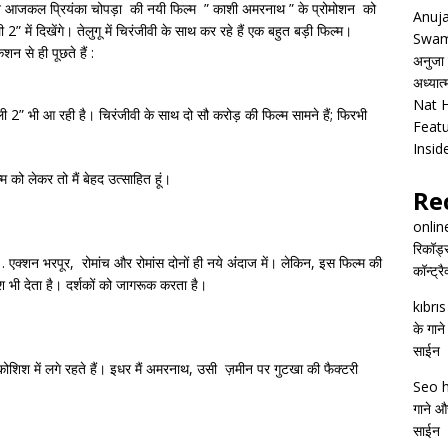
किशन आजकल प्रियंका चोपड़ा की नयी फिल्म ” काशी अमरनाथ ” के प्रोमोशन को
Anuja
2” में दिखेंगे। तेलुगू में चिरंजीवी के साथ कर रहे हैं एक बहुत बड़ी फिल्म।
Swam
न से ही पूछते हैं :
अनुजा स
अध्यात
Nat H
जूली 2” भी आ रही है। चिरंजीवी के साथ दो सौ करोड़ की फिल्म सामने हैं; फिरभी
Featu
Insid
को लेकर तो मैं बेहद उत्साहित हूं।
Re
onlin
रिकॉर्ड
एक्शन भरपूर, रोमांच और रोमांस दोनों ही नये अंंदाज में। लेकिन, इस फिल्म की
कॉन्ट्र
भी देता है। दर्शकों को जागरूक करता है।
kıbrı
के गाने
साईन
कोशिश में लगे रहते हैं। इधर मैं अमरनाथ, उसी ज़मीन पर गुटखा की फैक्टरी
Seo h
गाने और
साईन