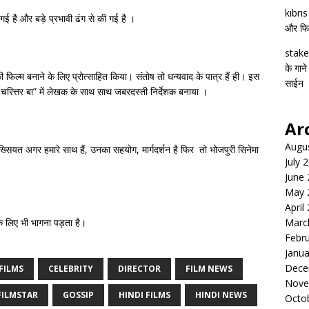
kıbrı
 है और बड़े प्रभावी ढंंग से की गई है ।
और फिल्
stake
के गाने
फिल्म बनाने के लिए प्रोत्साहित किया। संंतोष तो धन्यवाद के पात्र हैं ही। इस
साईन
 चरित्तर बा” में लेखक के साथ साथ जबरदस्ती निर्देशक बनाया ।
Ar
Augu
्सियत अगर हमारे साथ हैं, उनका सहयोग, मार्गदर्शन है फिर तो भोजपुरी सिनेमा
July 
June
May 
April
के लिए भी भागना पड़ता है।
Marc
Febr
Janua
Dece
FILMS
CELEBRITY
DIRECTOR
FILM NEWS
Nove
FILMSTAR
GOSSIP
HINDI FILMS
HINDI NEWS
Octo