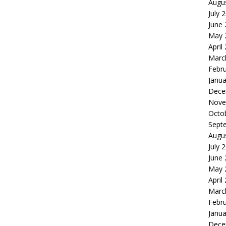
Augu
July 
June
May 
April
Marc
Febr
Janua
Dece
Nove
Octo
Sept
Augu
July 
June
May 
April
Marc
Febr
Janua
Dece