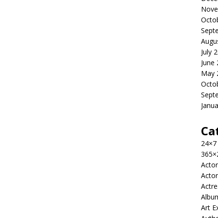
Nove
Octo
Sept
Augu
July 
June
May 
Octo
Sept
Janua
Ca
24×7
365×
Actor
Actor
Actre
Albu
Art E