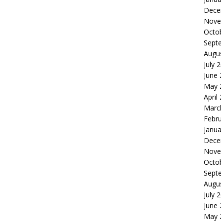
Dece
Nove
Octo
Sept
Augu
July 
June
May 
April
Marc
Febr
Janua
Dece
Nove
Octo
Sept
Augu
July 
June
May 