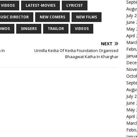
Sept
 VIDEOS
LATEST-MOVIES
LYRICIST
Augu
July 
USIC DIRECTOR
NEW COMERS
NEW FILMS
June
OMOS
SINGERS
TRAILOR
VIDEOS
May 
April
Marc
NEXT
Febr
 In
Urmilla Kedia Of Kedia Foundation Organised
Janua
Bhaagwat Katha In Kharghar
Dece
Nove
Octo
Sept
Augu
July 
June
May 
April
Marc
Febr
Janua