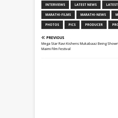
INTERVIEWS
LATEST NEWS
LATEST
MARATHI-FILMS
MARATHI-NEWS
M
PHOTOS
PICS
PRODUCER
PR
PREVIOUS
Mega Star Ravi Kishens Mukabaaz Being Shown
Maimi Film Festival