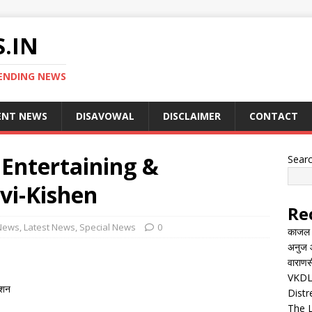
.IN
ENDING NEWS
ENT NEWS
DISAVOWAL
DISCLAIMER
CONTACT
 Entertaining &
Sear
vi-Kishen
Re
News
,
Latest News
,
Special News
0
काजल रा
अनुज आ
वाराणसी
VKDL 
िशन
Distr
The 