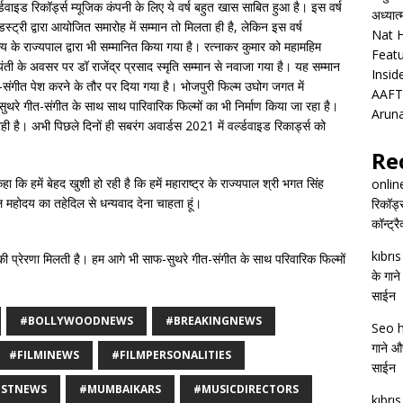
्ल्डवाइड रिकॉर्ड्स म्यूजिक कंपनी के लिए ये वर्ष बहुत खास साबित हुआ है। इस वर्ष
अध्यात
्ट्री द्वारा आयोजित समारोह में सम्मान तो मिलता ही है, लेकिन इस वर्ष
Nat H
ाज्य के राज्यपाल द्वारा भी सम्मानित किया गया है। रत्नाकर कुमार को महामहिम
Featu
 जयंती के अवसर पर डॉ राजेंद्र प्रसाद स्मृति सम्मान से नवाजा गया है। यह सम्मान
Insid
गीत-संगीत पेश करने के तौर पर दिया गया है। भोजपुरी फिल्म उघोग जगत में
AAFT
फ-सुथरे गीत-संगीत के साथ साथ पारिवारिक फिल्मों का भी निर्माण किया जा रहा है।
Arun
 है। अभी पिछले दिनों ही सबरंग अवार्डस 2021 में वर्ल्डवाइड रिकार्ड्स को
Re
ा कि हमें बेहद खुशी हो रही है कि हमें महाराष्ट्र के राज्यपाल श्री भगत सिंह
onlin
ाल महोदय का तहेदिल से धन्यवाद देना चाहता हूं।
रिकॉर्ड
कॉन्ट्र
kıbrı
की प्रेरणा मिलती है। हम आगे भी साफ-सुथरे गीत-संगीत के साथ परिवारिक फिल्मों
के गाने
साईन
#BOLLYWOODNEWS
#BREAKINGNEWS
Seo h
गाने और
#FILMINEWS
#FILMPERSONALITIES
साईन
ESTNEWS
#MUMBAIKARS
#MUSICDIRECTORS
kıbrı