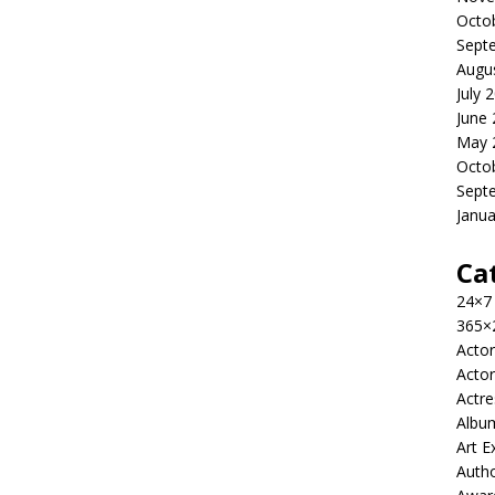
Octo
Sept
Augu
July 
June
May 
Octo
Sept
Janua
Ca
24×7
365×
Actor
Actor
Actre
Albu
Art E
Auth