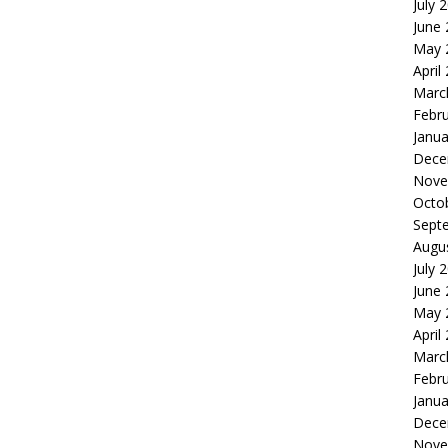
July 
June
May 
April
Marc
Febr
Janua
Dece
Nove
Octo
Sept
Augu
July 
June
May 
April
Marc
Febr
Janua
Dece
Nove