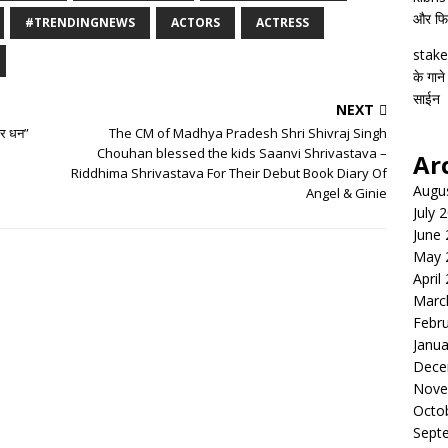
और फिल्
#TRENDINGNEWS
ACTORS
ACTRESS
stake
के गाने
साईन
NEXT
बर धन”
The CM of Madhya Pradesh Shri Shivraj Singh
Chouhan blessed the kids Saanvi Shrivastava –
Ar
Riddhima Shrivastava For Their Debut Book Diary Of
Augu
Angel & Ginie
July 
June
May 
April
Marc
Febr
Janua
Dece
Nove
Octo
Sept