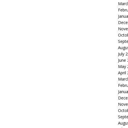
Marc
Febr
Janua
Dece
Nove
Octo
Sept
Augu
July 
June
May 
April
Marc
Febr
Janua
Dece
Nove
Octo
Sept
Augu