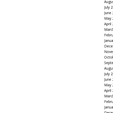
Augu
July 
June
May 
April
Marc
Febr
Janua
Dece
Nove
Octo
Sept
Augu
July 
June
May 
April
Marc
Febr
Janua
Dece