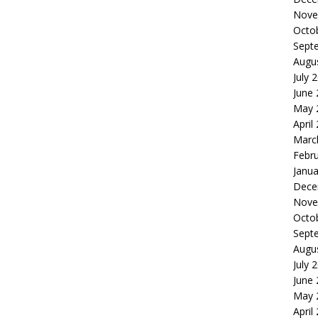
Nove
Octo
Sept
Augu
July 
June
May 
April
Marc
Febr
Janua
Dece
Nove
Octo
Sept
Augu
July 
June
May 
April