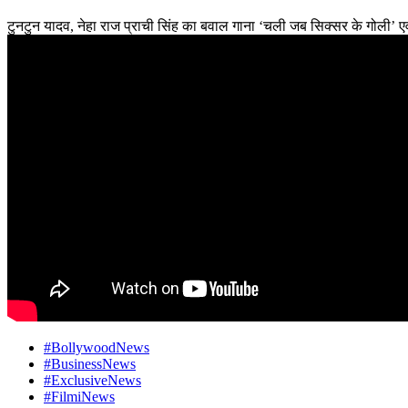
टुनटुन यादव, नेहा राज प्राची सिंह का बवाल गाना ‘चली जब सिक्सर के गोली’ ए
#BollywoodNews
#BusinessNews
#ExclusiveNews
#FilmiNews