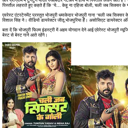
और प्रोग्राम में टुनटुन यादव रुआबदार गेटअप में हाथ मे पिस्तौल लेकर आते हैं
पिस्तौल लहराते हुए कहते हैं कि ‘ये… केहू ना एहिजा बोली, चली जब सिक्सर 
एवरेस्ट एंटरटेनमेंट प्रस्तुत भोजपुरी धमाकेदार भोजपुरी गाना ‘चली जब सिक्स
विशाल सिंह ने। वीडियो डायरेक्टर जीतू भोजपुरिया हैं। असोसिएट डायरेक्टर अंक
बता दें कि भोजपुरी फिल्म इंडस्ट्री में अहम योगदान देने आई एवेरेस्ट भोजपुरी म्
बेस्ट से बेस्ट गाने आते रहेंगे।