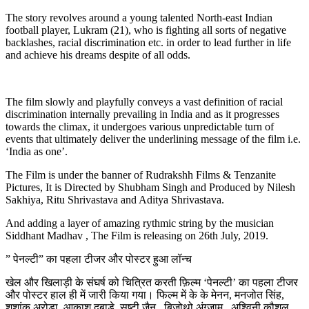
The story revolves around a young talented North-east Indian
football player, Lukram (21), who is fighting all sorts of negative
backlashes, racial discrimination etc. in order to lead further in life
and achieve his dreams despite of all odds.
The film slowly and playfully conveys a vast definition of racial
discrimination internally prevailing in India and as it progresses
towards the climax, it undergoes various unpredictable turn of
events that ultimately deliver the underlining message of the film i.e.
‘India as one’.
The Film is under the banner of Rudrakshh Films & Tenzanite
Pictures, It is Directed by Shubham Singh and Produced by Nilesh
Sakhiya, Ritu Shrivastava and Aditya Shrivastava.
And adding a layer of amazing rythmic string by the musician
Siddhant Madhav , The Film is releasing on 26th July, 2019.
” पेनल्टी” का पहला टीजर और पोस्टर हुआ लॉन्च
खेल और खिलाड़ी के संघर्ष को चित्रित करती फ़िल्म ‘पेनल्टी’ का पहला टीजर
और पोस्टर हाल ही में जारी किया गया। फिल्म में के के मेनन, मनजोत सिंह,
शशांक अरोड़ा, आकाश दबाड़े, सृष्टी जैन , बिजोथो अंग्जाम , अश्विनी कौशल,