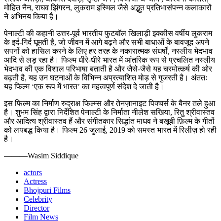
मोहित नैन, राघव झिंगरन, लुकराम इस्मिल जैसे अद्भुत प्रतिभासंपन्न कलाकारों
ने अभिनय किया है।
पेनाल्टी की कहानी उत्तर-पूर्व भारतीय फुटबॉल खिलाड़ी इक्कीस वर्षीय लुकराम
के इर्द-गिर्द घूमती है, जो जीवन में आगे बढ़ने और सभी बाधाओं के बावजूद अपने
सपनों को हासिल करने के लिए हर तरह के नकारात्मक संघर्षों, नस्लीय भेदभाव
आदि से लड़ रहा है। फिल्म धीरे-धीरे भारत में आंतरिक रूप से प्रचलित नस्लीय
भेदभाव की एक विशाल परिभाषा बताती है और जैसे-जैसे यह चरमोत्कर्ष की ओर
बढ़ती है, यह उन घटनाओं के विभिन्न अप्रत्याशित मोड़ से गुजरती है। अंततः
यह फिल्म ‘एक रूप में भारत’ का महत्वपूर्ण संदेश दे जाती है।
इस फिल्म का निर्माण रुद्राक्ष फिल्म्स और तेनज़ानाइट पिक्चर्स के बैनर तले हुआ
है। शुभम सिंह द्वारा निर्देशित पेनाल्टी के निर्माता नीलेश सखिया, रितु श्रीवास्तव
और आदित्य श्रीवास्तव हैं और संगीतकार सिद्धांत माधव ने बखूबी फ़िल्म के गीतों
को लयबद्ध किया है। फिल्म 26 जुलाई, 2019 को समस्त भारत में रिलीज़ हो रही
है।
———Wasim Siddique
actors
Actress
Bhojpuri Films
Celebrity
Director
Film News