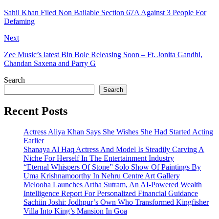
Sahil Khan Filed Non Bailable Section 67A Against 3 People For
Defaming
Next
Zee Music’s latest Bin Bole Releasing Soon – Ft. Jonita Gandhi,
Chandan Saxena and Parry G
Search
Search
Recent Posts
Actress Aliya Khan Says She Wishes She Had Started Acting
Earlier
Shanaya Al Haq Actress And Model Is Steadily Carving A
Niche For Herself In The Entertainment Industry
“Eternal Whispers Of Stone” Solo Show Of Paintings By
Uma Krishnamoorthy In Nehru Centre Art Gallery
Melooha Launches Artha Sutram, An AI-Powered Wealth
Intelligence Report For Personalized Financial Guidance
Sachiin Joshi: Jodhpur’s Own Who Transformed Kingfisher
Villa Into King’s Mansion In Goa