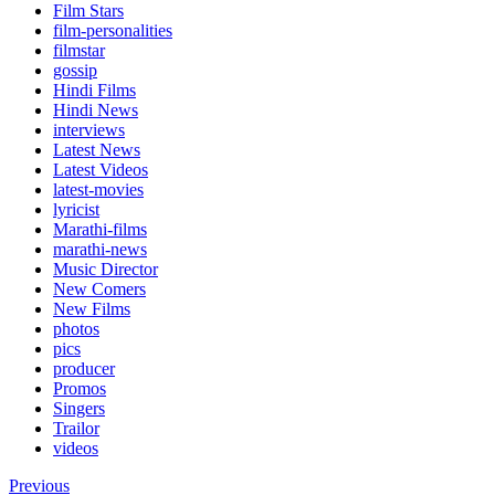
Film Stars
film-personalities
filmstar
gossip
Hindi Films
Hindi News
interviews
Latest News
Latest Videos
latest-movies
lyricist
Marathi-films
marathi-news
Music Director
New Comers
New Films
photos
pics
producer
Promos
Singers
Trailor
videos
Previous