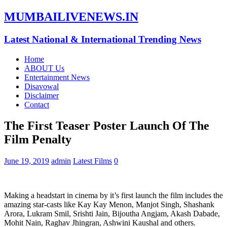
MUMBAILIVENEWS.IN
Latest National & International Trending News
Home
ABOUT Us
Entertainment News
Disavowal
Disclaimer
Contact
The First Teaser Poster Launch Of The
Film Penalty
June 19, 2019
admin
Latest Films
0
Making a headstart in cinema by it’s first launch the film includes the
amazing star-casts like Kay Kay Menon, Manjot Singh, Shashank
Arora, Lukram Smil, Srishti Jain, Bijoutha Angjam, Akash Dabade,
Mohit Nain, Raghav Jhingran, Ashwini Kaushal and others.