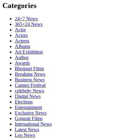
Categories
24×7 News
365×24 News
Actor
Actors
Actress
Albums
Art Exhibition
Author
Awards
Bhojpuri Films
Breaking News
Business News
Cannes Festival
celebrity News
Digital News
Elections
Entertainment
Exclusive News
Gujarati Films
International News
Latest News
Leo News