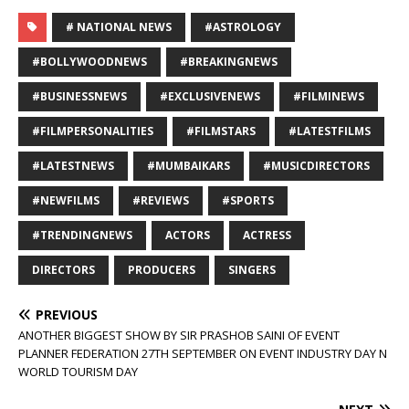
# NATIONAL NEWS
#ASTROLOGY
#BOLLYWOODNEWS
#BREAKINGNEWS
#BUSINESSNEWS
#EXCLUSIVENEWS
#FILMINEWS
#FILMPERSONALITIES
#FILMSTARS
#LATESTFILMS
#LATESTNEWS
#MUMBAIKARS
#MUSICDIRECTORS
#NEWFILMS
#REVIEWS
#SPORTS
#TRENDINGNEWS
ACTORS
ACTRESS
DIRECTORS
PRODUCERS
SINGERS
PREVIOUS
ANOTHER BIGGEST SHOW BY SIR PRASHOB SAINI OF EVENT
PLANNER FEDERATION 27TH SEPTEMBER ON EVENT INDUSTRY DAY N
WORLD TOURISM DAY