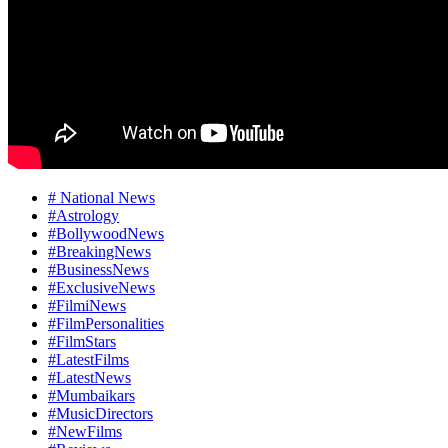
# National News
#Astrology
#BollywoodNews
#BreakingNews
#BusinessNews
#ExclusiveNews
#FilmiNews
#FilmPersonalities
#FilmStars
#LatestFilms
#LatestNews
#Mumbaikars
#MusicDirectors
#NewFilms