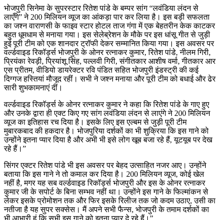
भोजपुरी सिनेमा के सुपरस्टार रितेश पांडे के बम्पर सांग “लवंडिया लंदन से
लाएँगे” ने 200 मिलियन व्यूज का आंकड़ा पार कर लिया है। इस बड़ी सफलता
का जश्न वाराणसी के फाइव स्टार होटल ताज गंगा में एक बेहतरीन केक काटकर
बहुत धूमधाम से मनाया गया। इस सेलेब्रेशन के मौके पर इस धांसू गीत से जुड़ी
हुई पूरी टीम को एक शानदार ट्रॉफी देकर सम्मानित किया गया। इस अवसर पर
वर्ल्डवाइड रिकॉर्ड्स भोजपुरी के ओनर रत्नाकर कुमार, रितेश पांडे, नीलम गिरी,
प्रियंका रेवड़ी, प्रियांशू सिंह, पल्लवी गिरी, संगीतकार आशीष वर्मा, गीतकार आर
एस प्रीतम, वीडियो डायरेक्टर रवि पंडित सहित भोजपुरी इंडस्ट्री की कई
दिग्गज हस्तियां मौजूद रहीं। सभी ने जश्न मनाया और पूरी टीम को बधाई और ढेर
सारी शुभकामनाएं दीं।
वर्ल्डवाइड रिकॉर्ड्स के ओनर रत्नाकर कुमार ने कहा कि रितेश पांडे के गाए हुए
और उनके द्वारा ही एक्ट किए गए सांग लवंडिया लंदन से लाएंगे ने 200 मिलियन
व्यूज का इतिहास रच दिया है। इसके लिए इस एल्बम से जुड़ी पूरी टीम
मुबारकबाद की हकदार है। भोजपुरिया दर्शकों का भी शुक्रिया कि इस गाने को
उन्होंने इतना प्यार दिया है और अभी भी इसे लोग खूब बजा रहे हैं, यूटयूब पर देख
रहे हैं।”
सिंगर एक्टर रितेश पांडे भी इस अवसर पर बेहद उत्साहित नजर आए। उन्होंने
बताया कि इस गाने ने तो कमाल कर दिया है। 200 मिलियन व्यूज, कोई खेल
नहीं है, मगर यह सब वर्ल्डवाइड रिकॉर्ड्स भोजपुरी और इस के ओनर रत्नाकर
कुमार जी के सपोर्ट के बिना सम्भव नहीं था। उन्होंने इस गाने के फिल्मांकन से
लेकर इसके प्रोमोशन तक और फिर इसके रिलीज तक जो कदम उठाए, उसी का
नतीजा है यह सुपर सक्सेस। मैं अपने सभी फैन्स, भोजपुरी के तमाम दर्शकों का
भी आभारी हूं कि सभी इस गाने को इतना प्यार दे रहे हैं।”