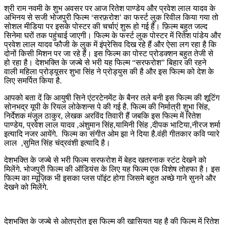
श्री राम नवमी के शुभ अवसर पर आज रितेश पाण्डेय और प्रवेश लाल यादव के
अभिनय से सजी भोजपुरी फिल्म ‘सरफ़रोश’ का फर्स्ट लुक रिवील किया गया तो
सोशल मीडिया पर इसके पोस्टर की चर्चाएं शुरू हो गई हैं। फ़िल्म बहुत जल्द
सिनेमा घरों तक पहुंचाई जाएगी। फिल्म के फर्स्ट लुक पोस्टर में रितेश पांडेय और
प्रवेश लाल यादव फौजी के लुक में इंप्रेसिव दिख रहे हैं और ऐसा लग रहा है कि
दोनों किसी मिशन पर जा रहे हैं। इस फिल्म का पोस्ट प्रोडक्शन बहुत तेजी से
हो रहा है। देशभक्ति के जज्बे से भरी यह फिल्म “सरफरोश” बिहार की रहने
वाली महिला प्रोड्यूसर शुभा सिंह ने प्रोड्युस की है और इस फिल्म को देश के
लिए समर्पित किया है.
आपको बता दें कि आयुषी सिने एंटरटेनमेंट के बैनर तले बनी इस फिल्म की शूटिंग
सोनभद्र यूपी के रियल लोकेशन्स पे की गई है. फिल्म की निर्मात्री शुभा सिंह,
निर्देशक मंजुल ठाकुर, लेखक अरविंद तिवारी हैं जबकि इस फिल्म में रितेश
पाण्डेय, प्रवेश लाल यादव ,अंशुमान सिंह,यामिनी सिंह ,दीपक भाटिया,नीरज शर्मा
इत्यादि नजर आयेंगे. फिल्म का संगीत ओम झा ने दिया है.वंही गीतकार कवि प्यारे
लाल ,सुमित सिंह चंद्रवंशी इत्यादि है।
देशभक्ति के जज्बे से भरी फिल्म सरफरोश में बेहद खतरनाक स्टंट देखने को
मिलेंगे. भोजपुरी फिल्म की ऑडियंस के लिए यह फिल्म एक विशेष तोहफा है। इस
फिल्म का म्यूज़िक भी इसका प्लस पॉइंट होगा जिसमे बहुत अच्छे गाने सुनने और
देखने को मिलेंगे.
देशभक्ति के जज्बे से ओतप्रोत इस फिल्म की खासियत यह है की फिल्म में रितेश