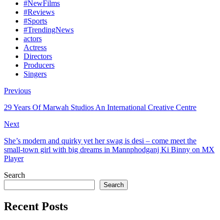
#NewFilms
#Reviews
#Sports
#TrendingNews
actors
Actress
Directors
Producers
Singers
Previous
29 Years Of Marwah Studios An International Creative Centre
Next
She’s modern and quirky yet her swag is desi – come meet the
small-town girl with big dreams in Mannphodganj Ki Binny on MX
Player
Search
Search
Recent Posts