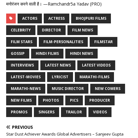
मनोरंजन करने वाली है। —Ramchandr5a Yadav (PRO)
ACTORS
ACTRESS
BHOJPURI FILMS
CELEBRITY
DIRECTOR
FILM NEWS
FILM STARS
FILM-PERSONALITIES
FILMSTAR
GOSSIP
HINDI FILMS
HINDI NEWS
INTERVIEWS
LATEST NEWS
LATEST VIDEOS
LATEST-MOVIES
LYRICIST
MARATHI-FILMS
MARATHI-NEWS
MUSIC DIRECTOR
NEW COMERS
NEW FILMS
PHOTOS
PICS
PRODUCER
PROMOS
SINGERS
TRAILOR
VIDEOS
PREVIOUS
Star Dust Achiever Awards Global Advertisers – Sanjeev Gupta