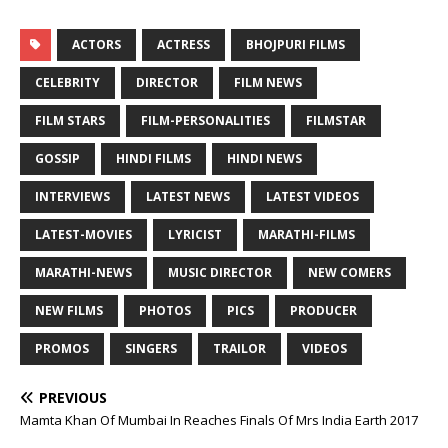
ACTORS
ACTRESS
BHOJPURI FILMS
CELEBRITY
DIRECTOR
FILM NEWS
FILM STARS
FILM-PERSONALITIES
FILMSTAR
GOSSIP
HINDI FILMS
HINDI NEWS
INTERVIEWS
LATEST NEWS
LATEST VIDEOS
LATEST-MOVIES
LYRICIST
MARATHI-FILMS
MARATHI-NEWS
MUSIC DIRECTOR
NEW COMERS
NEW FILMS
PHOTOS
PICS
PRODUCER
PROMOS
SINGERS
TRAILOR
VIDEOS
PREVIOUS
Mamta Khan Of Mumbai In Reaches Finals Of Mrs India Earth 2017