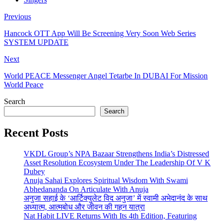
Previous
Hancock OTT App Will Be Screening Very Soon Web Series
SYSTEM UPDATE
Next
World PEACE Messenger Angel Tetarbe In DUBAI For Mission
World Peace
Search
Search
Recent Posts
VKDL Group’s NPA Bazaar Strengthens India’s Distressed
Asset Resolution Ecosystem Under The Leadership Of V K
Dubey
Anuja Sahai Explores Spiritual Wisdom With Swami
Abhedananda On Articulate With Anuja
अनुजा सहाई के ‘आर्टिक्युलेट विद अनुजा’ में स्वामी अभेदानंद के साथ
अध्यात्म, आत्मबोध और जीवन की गहन यात्रा
Nat Habit LIVE Returns With Its 4th Edition, Featuring