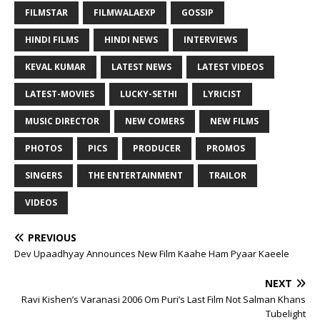
FILMSTAR
FILMWALAEXP
GOSSIP
HINDI FILMS
HINDI NEWS
INTERVIEWS
KEVAL KUMAR
LATEST NEWS
LATEST VIDEOS
LATEST-MOVIES
LUCKY-SETHI
LYRICIST
MUSIC DIRECTOR
NEW COMERS
NEW FILMS
PHOTOS
PICS
PRODUCER
PROMOS
SINGERS
THE ENTERTAINMENT
TRAILOR
VIDEOS
PREVIOUS
Dev Upaadhyay Announces New Film Kaahe Ham Pyaar Kaeele
NEXT
Ravi Kishen’s Varanasi 2006 Om Puri’s Last Film Not Salman Khans
Tubelight