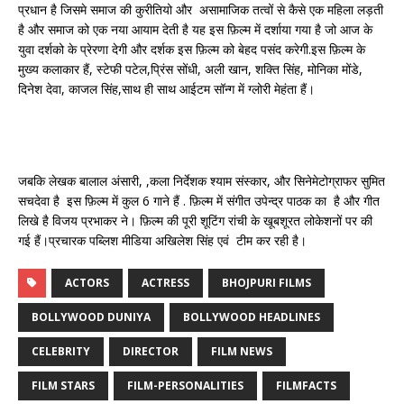
प्रधान है जिसमे समाज की कुरीतियो और असामाजिक तत्वों से कैसे एक महिला लड़ती
है और समाज को एक नया आयाम देती है यह इस फ़िल्म में दर्शाया गया है जो आज के
युवा दर्शको के प्रेरणा देगी और दर्शक इस फ़िल्म को बेहद पसंद करेगी.इस फ़िल्म के
मुख्य कलाकार हैं, स्टेफी पटेल,प्रिंस सोंधी, अली खान, शक्ति सिंह, मोनिका मोंडे,
दिनेश देवा, काजल सिंह,साथ ही साथ आईटम सॉन्ग में ग्लोरी मेहंता हैं।
जबकि लेखक बालाल अंसारी, ,कला निर्देशक श्याम संस्कार, और सिनेमेटोग्राफर सुमित
सचदेवा है इस फ़िल्म में कुल 6 गाने हैं . फ़िल्म में संगीत उपेन्द्र पाठक का है और गीत
लिखे है विजय प्रभाकर ने। फ़िल्म की पूरी शूटिंग रांची के खूबशूरत लोकेशनों पर की
गई हैं।प्रचारक पब्लिश मीडिया अखिलेश सिंह एवं टीम कर रही है।
ACTORS
ACTRESS
BHOJPURI FILMS
BOLLYWOOD DUNIYA
BOLLYWOOD HEADLINES
CELEBRITY
DIRECTOR
FILM NEWS
FILM STARS
FILM-PERSONALITIES
FILMFACTS