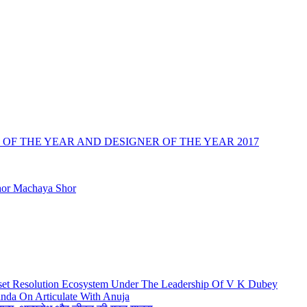
OF THE YEAR AND DESIGNER OF THE YEAR 2017
hor Machaya Shor
set Resolution Ecosystem Under The Leadership Of V K Dubey
nda On Articulate With Anuja