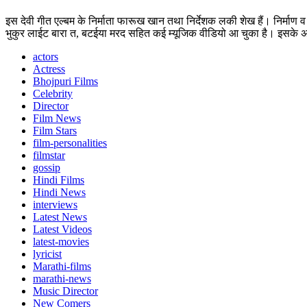
इस देवी गीत एल्बम के निर्माता फारूख खान तथा निर्देशक लकी शेख हैं। निर्माण
भुकुर लाईट बारा त, बटईया मरद सहित कई म्यूजिक वीडियो आ चुका है। इसके अल
actors
Actress
Bhojpuri Films
Celebrity
Director
Film News
Film Stars
film-personalities
filmstar
gossip
Hindi Films
Hindi News
interviews
Latest News
Latest Videos
latest-movies
lyricist
Marathi-films
marathi-news
Music Director
New Comers