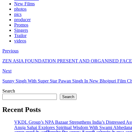
New Films
photos
pics
producer
Promos
Singers
Trailor
videos
Previous
ZEN ASIA FOUNDATION PRESENT AND ORGANISED FACE 
Next
Sunny Singh With Super Star Pawan Singh In New Bhojpuri Film C
Search
Search
Recent Posts
VKDL Group’s NPA Bazaar Strengthens India’s Distressed As
Anuja Sahai Explores Spiritual Wisdom With Swami Abhedana