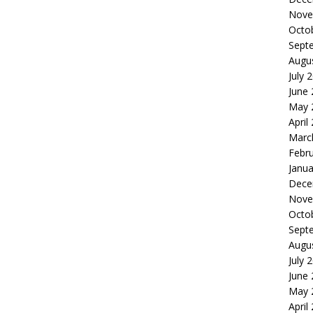
Nove
Octo
Sept
Augu
July 
June
May 
April
Marc
Febr
Janua
Dece
Nove
Octo
Sept
Augu
July 
June
May 
April