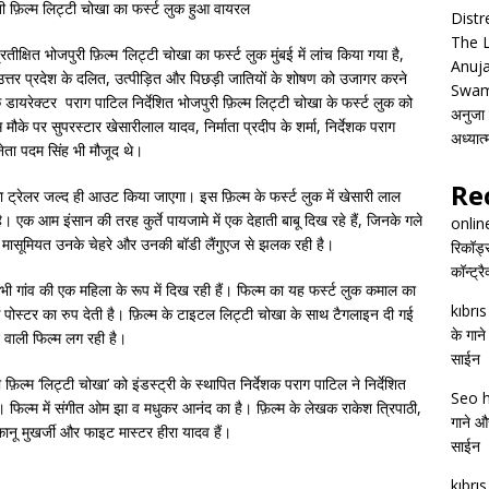
ी फ़िल्म लिट्टी चोखा का फर्स्ट लुक हुआ वायरल
Distr
The 
्षित भोजपुरी फ़िल्म ‘लिट्टी चोखा का फर्स्ट लुक मुंबई में लांच किया गया है,
Anuja
त्तर प्रदेश के दलित, उत्‍पीड़ित और पिछड़ी जातियों के शोषण को उजागर करने
Swam
मिक डायरेक्टर पराग पाटिल निर्देशित भोजपुरी फ़िल्म लिट्टी चोखा के फर्स्ट लुक को
अनुजा स
 पर सुपरस्टार खेसारीलाल यादव, निर्माता प्रदीप के शर्मा, निर्देशक पराग
अध्यात
नेता पदम सिंह भी मौजूद थे।
Re
 ट्रेलर जल्द ही आउट किया जाएगा। इस फ़िल्म के फर्स्ट लुक में खेसारी लाल
ै। एक आम इंसान की तरह कुर्ते पायजामे में एक देहाती बाबू दिख रहे हैं, जिनके गले
onlin
 मासूमियत उनके चेहरे और उनकी बॉडी लैंगुएज से झलक रही है।
रिकॉर्ड
कॉन्ट्र
भी गांव की एक महिला के रूप में दिख रही हैं। फिल्म का यह फर्स्ट लुक कमाल का
kıbrı
िक पोस्टर का रुप देती है। फ़िल्म के टाइटल लिट्टी चोखा के साथ टैगलाइन दी गई
के गाने
 वाली फिल्म लग रही है।
साईन
फ़िल्म ‘लिट्टी चोखा’ को इंडस्ट्री के स्थापित निर्देशक पराग पाटिल ने निर्देशित
Seo h
ैं। फिल्म में संगीत ओम झा व मधुकर आनंद का है। फ़िल्म के लेखक राकेश त्रिपाठी,
गाने और
ानू मुखर्जी और फाइट मास्टर हीरा यादव हैं।
साईन
kıbrı