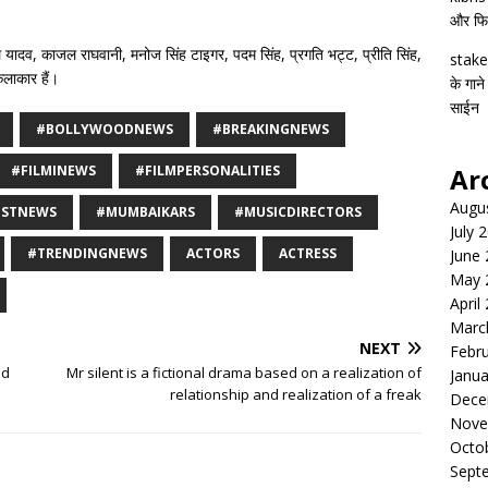
और फिल्
ाल यादव, काजल राघवानी, मनोज सिंह टाइगर, पदम सिंह, प्रगति भट्ट, प्रीति सिंह,
stake
कलाकार हैं।
के गाने
साईन
#BOLLYWOODNEWS
#BREAKINGNEWS
#FILMINEWS
#FILMPERSONALITIES
Ar
Augu
ESTNEWS
#MUMBAIKARS
#MUSICDIRECTORS
July 
#TRENDINGNEWS
ACTORS
ACTRESS
June
May 
April
Marc
NEXT
Febr
ed
Mr silent is a fictional drama based on a realization of
Janua
relationship and realization of a freak
Dece
Nove
Octo
Sept