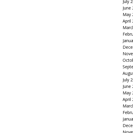
July 
June
May 
April
Marc
Febr
Janua
Dece
Nove
Octo
Sept
Augu
July 
June
May 
April
Marc
Febr
Janua
Dece
Nove