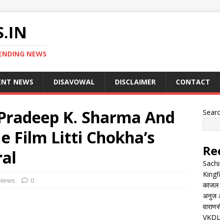
.IN
ENDING NEWS
ENT NEWS
DISAVOWAL
DISCLAIMER
CONTACT
– Pradeep K. Sharma And
Sear
e Film Litti Chokha’s
Re
ral
Sachi
Kingf
 News
0
काजल रा
अनुज आ
वाराणसी
VKDL 