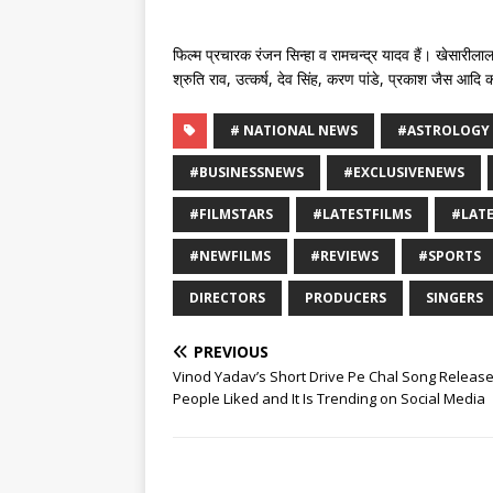
फिल्म प्रचारक रंजन सिन्हा व रामचन्द्र यादव हैं। खेसारील
श्रुति राव, उत्कर्ष, देव सिंह, करण पांडे, प्रकाश जैस आदि 
# NATIONAL NEWS
#ASTROLOGY
#BUSINESSNEWS
#EXCLUSIVENEWS
#FILMSTARS
#LATESTFILMS
#LAT
#NEWFILMS
#REVIEWS
#SPORTS
DIRECTORS
PRODUCERS
SINGERS
PREVIOUS
Vinod Yadav’s Short Drive Pe Chal Song Releas
People Liked and It Is Trending on Social Media