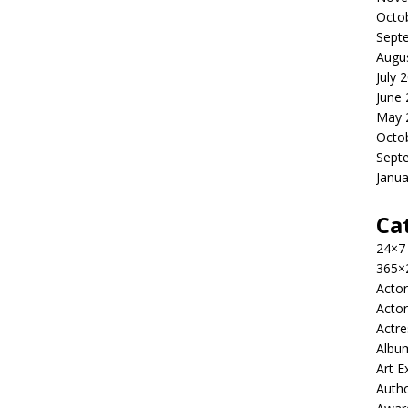
Octo
Sept
Augu
July 
June
May 
Octo
Sept
Janua
Ca
24×7
365×
Actor
Actor
Actre
Albu
Art E
Auth