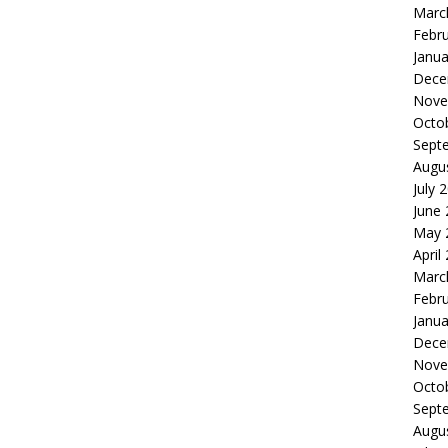
Marc
Febr
Janua
Dece
Nove
Octo
Sept
Augu
July 
June
May 
April
Marc
Febr
Janua
Dece
Nove
Octo
Sept
Augu