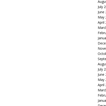
Augu
July 
June
May 
April
Marc
Febr
Janua
Dece
Nove
Octo
Sept
Augu
July 
June
May 
April
Marc
Febr
Janua
Dece