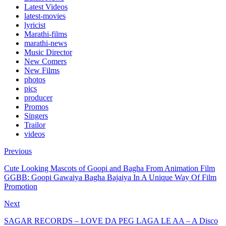
Latest Videos
latest-movies
lyricist
Marathi-films
marathi-news
Music Director
New Comers
New Films
photos
pics
producer
Promos
Singers
Trailor
videos
Previous
Cute Looking Mascots of Goopi and Bagha From Animation Film
GGBB: Goopi Gawaiya Bagha Bajaiya In A Unique Way Of Film
Promotion
Next
SAGAR RECORDS – LOVE DA PEG LAGA LE AA – A Disco