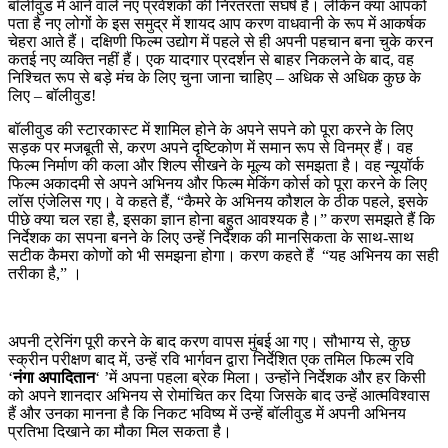
बॉलीवुड में आने वाले नए प्रवेशकों की निरंतरता संघर्ष है। लेकिन क्या आपको
पता है नए लोगों के इस समुद्र में शायद आप करण वाधवानी के रूप में आकर्षक
चेहरा आते हैं। दक्षिणी फिल्म उद्योग में पहले से ही अपनी पहचान बना चुके करन
कतई नए व्यक्ति नहीं हैं। एक यादगार प्रदर्शन से बाहर निकलने के बाद, वह
निश्चित रूप से बड़े मंच के लिए चुना जाना चाहिए – अधिक से अधिक कुछ के
लिए – बॉलीवुड!
बॉलीवुड की स्टारकास्ट में शामिल होने के अपने सपने को पूरा करने के लिए
सड़क पर मजबूती से, करण अपने दृष्टिकोण में समान रूप से विनम्र हैं। वह
फिल्म निर्माण की कला और शिल्प सीखने के मूल्य को समझता है। वह न्यूयॉर्क
फिल्म अकादमी से अपने अभिनय और फिल्म मेकिंग कोर्स को पूरा करने के लिए
लॉस एंजेलिस गए। वे कहते हैं, “कैमरे के अभिनय कौशल के ठीक पहले, इसके
पीछे क्या चल रहा है, इसका ज्ञान होना बहुत आवश्यक है।” करण समझते हैं कि
निर्देशक का सपना बनने के लिए उन्हें निर्देशक की मानसिकता के साथ-साथ
सटीक कैमरा कोणों को भी समझना होगा। करण कहते हैं “यह अभिनय का सही
तरीका है,” ।
अपनी ट्रेनिंग पूरी करने के बाद करण वापस मुंबई आ गए। सौभाग्य से, कुछ
स्क्रीन परीक्षण बाद में, उन्हें रवि भार्गवन द्वारा निर्देशित एक तमिल फिल्म रवि
‘
नंगा अपादितान
‘ ’में अपना पहला ब्रेक मिला। उन्होंने निर्देशक और हर किसी
को अपने शानदार अभिनय से रोमांचित कर दिया जिसके बाद उन्हें आत्मविश्वास
हैं और उनका मानना है कि निकट भविष्य में उन्हें बॉलीवुड में अपनी अभिनय
प्रतिभा दिखाने का मौका मिल सकता है।