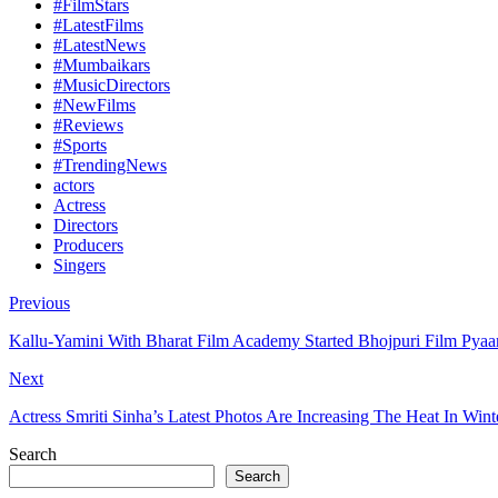
#FilmStars
#LatestFilms
#LatestNews
#Mumbaikars
#MusicDirectors
#NewFilms
#Reviews
#Sports
#TrendingNews
actors
Actress
Directors
Producers
Singers
Previous
Kallu-Yamini With Bharat Film Academy Started Bhojpuri Film Pyaa
Next
Actress Smriti Sinha’s Latest Photos Are Increasing The Heat In Win
Search
Search