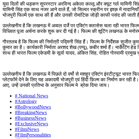
युवा दिलों की धड़कन सुपरस्टार अरविन्द अकेला कल्लू और क्यूट गर्ल यामिनी सिंह
यामिनी सिंह एक साथ नजर आने वाले हैं, जो सिल्वर स्क्रीन पर इश्क़ में नादानिय
भोजपुरी फिल्में एक साथ की हैं और उनकी रोमांटिक जोड़ी काफी पसंद की जाती है
उल्लेखनीय है कि लखनऊ में अव्वल दर्जे पर एक्टिंग क्लासेस चला रही भारत फिल्म
विधिवत पूजा अर्चना करके शुरू कर दी गई है। फिल्म की शूटिंग लखनऊ के मनोर
गौरतलब है कि फिल्म की निर्मात्री पद्मिनी सिंह हैं। फिल्म के निर्देशक सुजी
कुमार का है। कार्यकारी निर्माता अरशद शेख (पप्पू), कबीर शर्मा हैं। मार्केटिंग ह
साथ ही भारत फिल्म एकेडमी के सूर्या यादव, अंकित सिंह, रोहित गोस्वामी प्रमुख भ
उल्लेखनीय है कि लखनऊ में पिछले दो वर्षो से मशहूर एक्टिंग इंस्टीट्यूट भारत फिल्
प्लेटफॉर्म देने के लिए यह अकादमी भोजपुरी एवं हिंदी फ़िल्म का निर्माण कर रही 
आए, उन्हें उनकी प्रतिभा के अनुसार फिल्म मे ब्रेक दिया जाय।
# National News
#Astrology
#BollywoodNews
#BreakingNews
#BusinessNews
#ExclusiveNews
#FilmiNews
#FilmPersonalities