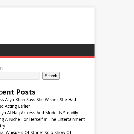
ch
Search
cent Posts
ss Aliya Khan Says She Wishes She Had
ed Acting Earlier
ya Al Haq Actress And Model Is Steadily
ng A Niche For Herself In The Entertainment
try
nal Whispers Of Stone” Solo Show Of