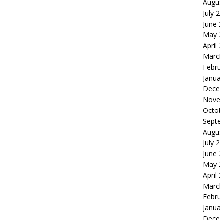
Augu
July 
June
May 
April
Marc
Febr
Janua
Dece
Nove
Octo
Sept
Augu
July 
June
May 
April
Marc
Febr
Janua
Dece