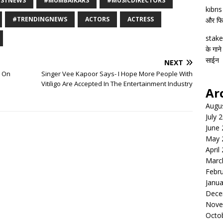
ESTNEWS
#MUMBAIKARS
#MUSICDIRECTORS
kıbrı
#TRENDINGNEWS
ACTORS
ACTRESS
और फिल्
stake
के गाने
साईन
NEXT
s On
Singer Vee Kapoor Says- I Hope More People With
d
Vitiligo Are Accepted In The Entertainment Industry
Ar
Augu
July 
June
May 
April
Marc
Febr
Janua
Dece
Nove
Octo