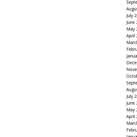
Sept
Augu
July 
June
May 
April
Marc
Febr
Janua
Dece
Nove
Octo
Sept
Augu
July 
June
May 
April
Marc
Febr
Janua