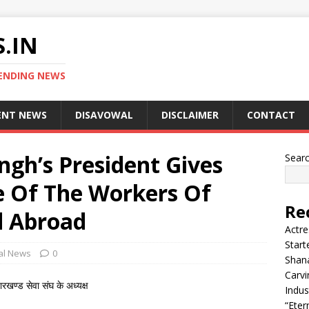
.IN
ENDING NEWS
ENT NEWS
DISAVOWAL
DISCLAIMER
CONTACT
gh’s President Gives
Sear
e Of The Workers Of
Re
d Abroad
Actre
Start
nal News
0
Shana
Carvi
ारखण्ड सेवा संघ के अध्यक्ष
Indus
“Eter