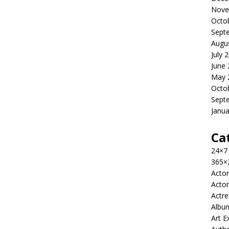
Nove
Octo
Sept
Augu
July 
June
May 
Octo
Sept
Janua
Ca
24×7
365×
Actor
Actor
Actre
Albu
Art E