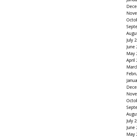
Dece
Nove
Octo
Sept
Augu
July 
June
May 
April
Marc
Febr
Janua
Dece
Nove
Octo
Sept
Augu
July 
June
May 