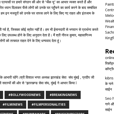
प्रयासों पर हमारे संगठन की ओर से “थैंक यू” का आभार व्यक्त करते हैं और
Pain
त्वरित ध्यान दिलाकर फँसे लोगों को उनके घर पहुँचने का कार्य करने के बाद सम्बंधित
Centr
ि हम इन मजदूरों को उनके घर वापस लाने के लिए किए गए राहत और इंतजाम के
Melo
Wealt
Finan
भी गर्व है, जिसका कोई स्रोत नहीं है। हम भी ईमानदारी से भगवान से प्रार्थना करते
Sachi
े लिए उपलब्ध होने के लिए अनुदान देता है। मैं श्री नीरज कुमार, महावाणिज्य
Kingf
लोगों को तत्काल राहत देने के लिए धन्यवाद देता हूं।
Re
onlin
रिकॉर्ड
कॉन्ट्र
भारी रहेंगे।श्री विशाल भगत अध्यक्ष झारखंड सेवा संघ मुंबई , प्रदीप जी
kıbrı
सदस्यों की ओर से “झारखण्ड सेवा संघ, मुंबई ने आभार किया l
के गाने
साईन
#BOLLYWOODNEWS
#BREAKINGNEWS
Seo h
गाने और
#FILMINEWS
#FILMPERSONALITIES
साईन