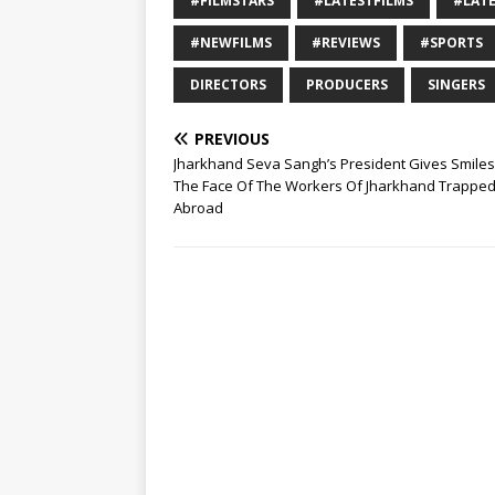
#FILMSTARS
#LATESTFILMS
#LAT
#NEWFILMS
#REVIEWS
#SPORTS
DIRECTORS
PRODUCERS
SINGERS
PREVIOUS
Jharkhand Seva Sangh’s President Gives Smile
The Face Of The Workers Of Jharkhand Trappe
Abroad