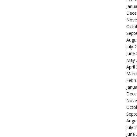
Janua
Dece
Nove
Octo
Sept
Augu
July 
June
May 
April
Marc
Febr
Janua
Dece
Nove
Octo
Sept
Augu
July 
June