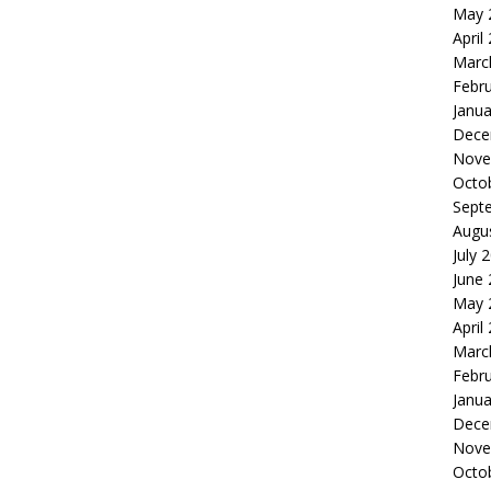
May 
April
Marc
Febr
Janua
Dece
Nove
Octo
Sept
Augu
July 
June
May 
April
Marc
Febr
Janua
Dece
Nove
Octo