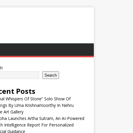
ch
Search
cent Posts
nal Whispers Of Stone” Solo Show Of
tings By Uma Krishnamoorthy In Nehru
e Art Gallery
oha Launches Artha Sutram, An AI-Powered
h Intelligence Report For Personalized
cial Guidance