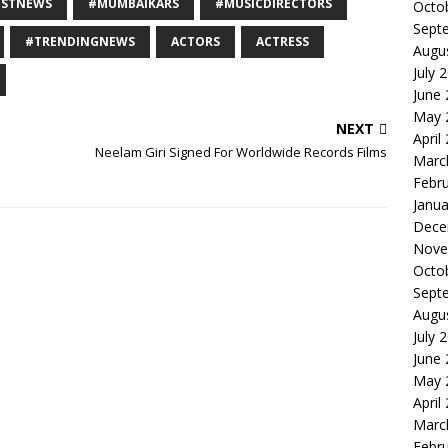
ESTNEWS
#MUMBAIKARS
#MUSICDIRECTORS
Octo
Sept
#TRENDINGNEWS
ACTORS
ACTRESS
Augu
July 
June
May 
NEXT
April
Neelam Giri Signed For Worldwide Records Films
Marc
Febr
Janua
Dece
Nove
Octo
Sept
Augu
July 
June
May 
April
Marc
Febr