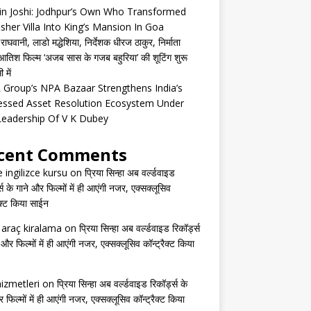
in Joshi: Jodhpur’s Own Who Transformed
isher Villa Into King’s Mansion In Goa
घवानी, लाडो मद्धेशिया, निर्देशक धीरज ठाकुर, निर्माता
तिश फिल्म ‘अजब सास के गजब बहुरिया’ की शूटिंग शुरू
 में
Group’s NPA Bazaar Strengthens India’s
essed Asset Resolution Ecosystem Under
Leadership Of V K Dubey
cent Comments
e ingilizce kursu
on
प्रिया सिन्हा अब वर्ल्डवाइड
्स के गाने और फिल्मों में ही आएंगी नजर, एक्सक्लूसिव
ैक्ट किया साईन
s araç kiralama
on
प्रिया सिन्हा अब वर्ल्डवाइड रिकॉर्ड्स
 और फिल्मों में ही आएंगी नजर, एक्सक्लूसिव कॉन्ट्रैक्ट किया
izmetleri
on
प्रिया सिन्हा अब वर्ल्डवाइड रिकॉर्ड्स के
 फिल्मों में ही आएंगी नजर, एक्सक्लूसिव कॉन्ट्रैक्ट किया