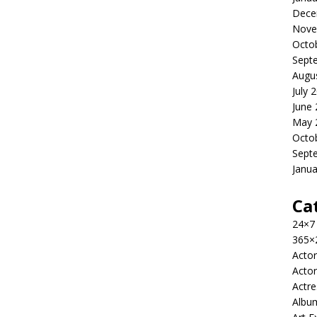
Dece
Nove
Octo
Sept
Augu
July 
June
May 
Octo
Sept
Janua
Ca
24×7
365×
Actor
Actor
Actre
Albu