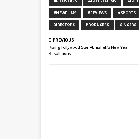
#FILMSTARS
#LATESTFILMS
#LAT
#NEWFILMS
#REVIEWS
#SPORTS
DIRECTORS
PRODUCERS
SINGERS
PREVIOUS
Rising Tollywood Star Abhishek’s New Year
Resolutions