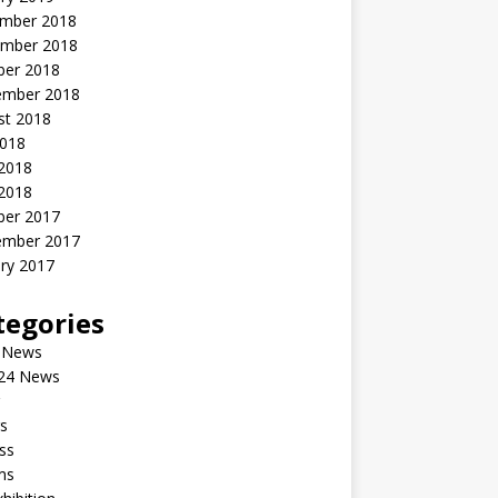
mber 2018
mber 2018
ber 2018
ember 2018
st 2018
2018
 2018
2018
ber 2017
ember 2017
ry 2017
tegories
 News
24 News
s
ss
ms