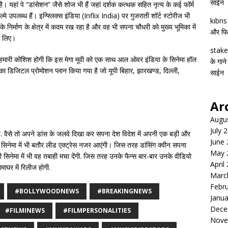
साईन
ै। यहां पे “डांसेशन” जैसे शोज भी हैं जहां दर्शक कत्थक सहित नृत्य के कई फॉर्म
्मे उपलब्ध हैं। इन्फ्लिक्स इंडिया (Inflix India) पर गुजराती शॉर्ट स्टोरीज भी
kıbrı
 निर्माण के क्षेत्र में कदम रख रहा है और वह भी सपना चौधरी को मुख्य भूमिका में
और फिल्
े लिए।
stake
कि हमारी कोशिश होगी कि इस मेगा मूवी को एक साथ आल ओवर इंडिया के सिनेमा हॉल
के गाने
ा डिजिटल प्रोमोशन प्लान किया गया है जो यूपी बिहार, झारखण्ड, दिल्ली,
साईन
Ar
Augu
July 
ै. वैसे तो अपने डांस के जलवे दिखा कर सपना देश विदेश में अपनी एक बड़ी और
June
नेमा में भी बतौर लीड एक्ट्रेस नजर आएंगी। जिस तरह डांसिंग क्वीन सपना
May 
 सिनेमा में भी वह तबाही मचा देंगी. जिस तरह उनके फैन्स बार-बार उनके वीडियो
April
माघर में रिलीज होगी.
Marc
Febr
#BOLLYWOODNEWS
#BREAKINGNEWS
Janua
Dece
#FILMINEWS
#FILMPERSONALITIES
Nove