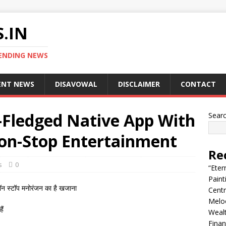
.IN
ENDING NEWS
ENT NEWS
DISAVOWAL
DISCLAIMER
CONTACT
ll-Fledged Native App With
Sear
on-Stop Entertainment
Re
s
0
“Eter
Pain
ं नॉन स्टॉप मनोरंजन का है खजाना
Centr
Melo
ैं
Wealt
Finan