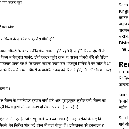
ी मेगा बजट मूवी
Sachi
Kingf
काजल रा
अनुज आ
शियल घोषणा
वाराणसी
VKDL 
 फिल्म के डायरेक्टर ब्रजेश मौर्या होंगे
Distr
The 
ना चौधरी के अक्सर वीडियोज वायरल होते रहते हैं. उन्होंने फिल्म ‘दोस्ती के
ल्म में विक्रांत आनंद, टीवी एक्टर जुबैर खान थे. सपना चौधरी ‘वीरे की वेडिंग’
Re
धमाकेदार खबर यह है कि सपना चौधरी पहली बार भोजपुरी सिनेमा में मेन लीड में आ
ेवल की फिल्म में सपना चौधरी के अपोजिट कई बड़े सितारे होंगे, जिनकी घोषणा जल्द
onlin
रिकॉर्ड
कॉन्ट्र
ल्म है।
kıbrı
 फिल्म के डायरेक्टर ब्रजेश मौर्या होंगे और प्रुड्यूसर सुशील वर्मा. फिल्म का
के गाने
री फिल्म होगी जो एक अलग ही लेवल पर बनाई जा रही है.
साईन
Seo h
ंटरटेनमेंट एप है, जो भरपूर मनोरंजन का साधन है। यहां दर्शकों के लिए बिना
गाने और
फिल्मे, वेब सिरीज़ और कई शोज भी यहां मौजूद हैं। इन्फ्लिक्स की टैगलाइन है