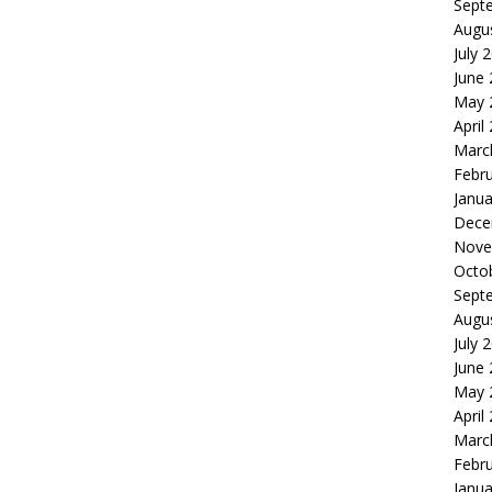
Sept
Augu
July 
June
May 
April
Marc
Febr
Janua
Dece
Nove
Octo
Sept
Augu
July 
June
May 
April
Marc
Febr
Janua