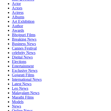
Actor
Actors
Actress
Albums
Art Exhibition
Author
Awards
Bhojpuri Films
Breaking News
Business News
Cannes Festival
celebrity News
Digital News
Elections
Entertainment
Exclusive News
Gujarati Films
International News
Latest News
Leo News
Malayalam News
Marathi Films
Models
News
Online News