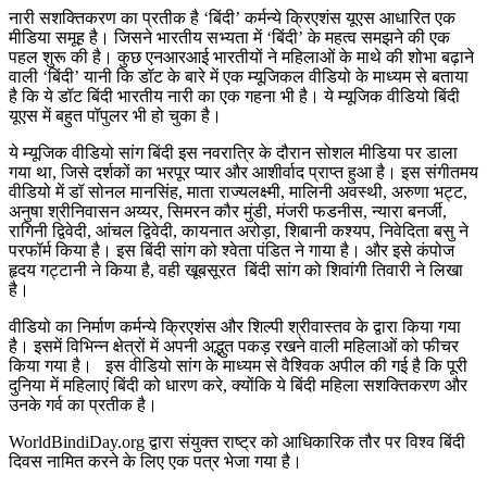
नारी सशक्तिकरण का प्रतीक है ‘बिंदी’ कर्मन्ये क्रिएशंस यूएस आधारित एक
मीडिया समूह है। जिसने भारतीय सभ्यता में ‘बिंदी’ के महत्व समझने की एक
पहल शुरू की है। कुछ एनआरआई भारतीयों ने महिलाओं के माथे की शोभा बढ़ाने
वाली ‘बिंदी’ यानी कि डॉट के बारे में एक म्यूजिकल वीडियो के माध्यम से बताया
है कि ये डॉट बिंदी भारतीय नारी का एक गहना भी है। ये म्यूजिक वीडियो बिंदी
यूएस में बहुत पॉपुलर भी हो चुका है।
ये म्यूजिक वीडियो सांग बिंदी इस नवरात्रि के दौरान सोशल मीडिया पर डाला
गया था, जिसे दर्शकों का भरपूर प्यार और आशीर्वाद प्राप्त हुआ है। इस संगीतमय
वीडियो में डॉ सोनल मानसिंह, माता राज्यलक्ष्मी, मालिनी अवस्थी, अरुणा भट्ट,
अनुषा श्रीनिवासन अय्यर, सिमरन कौर मुंडी, मंजरी फडनीस, न्यारा बनर्जी,
रागिनी द्विवेदी, आंचल द्विवेदी, कायनात अरोड़ा, शिबानी कश्यप, निवेदिता बसु ने
परफॉर्म किया है। इस बिंदी सांग को श्वेता पंडित ने गाया है। और इसे कंपोज
हृदय गट्टानी ने किया है, वही खूबसूरत बिंदी सांग को शिवांगी तिवारी ने लिखा
है।
वीडियो का निर्माण कर्मन्ये क्रिएशंस और शिल्पी श्रीवास्तव के द्वारा किया गया
है। इसमें विभिन्न क्षेत्रों में अपनी अद्भुत पकड़ रखने वाली महिलाओं को फीचर
किया गया है। इस वीडियो सांग के माध्यम से वैश्विक अपील की गई है कि पूरी
दुनिया में महिलाएं बिंदी को धारण करे, क्योंकि ये बिंदी महिला सशक्तिकरण और
उनके गर्व का प्रतीक है।
WorldBindiDay.org द्वारा संयुक्त राष्ट्र को आधिकारिक तौर पर विश्व बिंदी
दिवस नामित करने के लिए एक पत्र भेजा गया है।