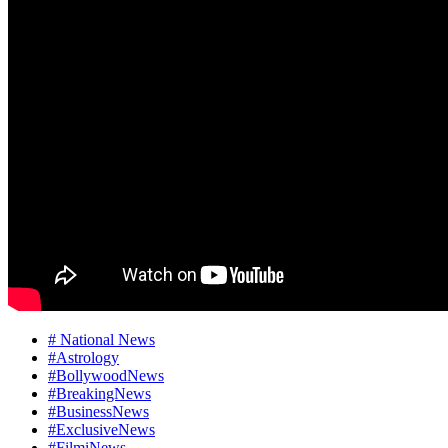
# National News
#Astrology
#BollywoodNews
#BreakingNews
#BusinessNews
#ExclusiveNews
#FilmiNews