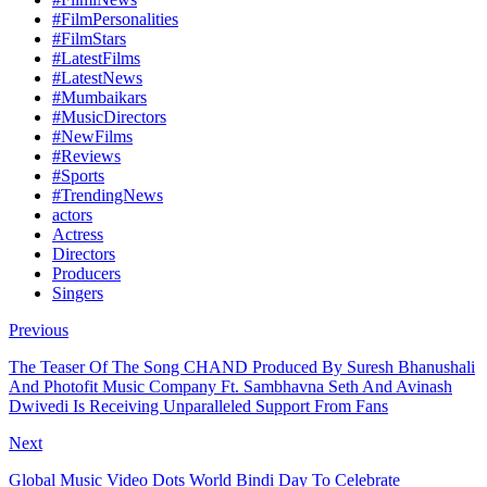
#FilmPersonalities
#FilmStars
#LatestFilms
#LatestNews
#Mumbaikars
#MusicDirectors
#NewFilms
#Reviews
#Sports
#TrendingNews
actors
Actress
Directors
Producers
Singers
Previous
The Teaser Of The Song CHAND Produced By Suresh Bhanushali
And Photofit Music Company Ft. Sambhavna Seth And Avinash
Dwivedi Is Receiving Unparalleled Support From Fans
Next
Global Music Video Dots World Bindi Day To Celebrate