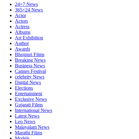
24×7 News
365×24 News
Actor
Actors
Actress
Albums
Art Exhibition
Author
Awards
Bhojpuri Films
Breaking News
Business News
Cannes Festival
celebrity News
Digital News
Elections
Entertainment
Exclusive News
Gujarati Films
International News
Latest News
Leo News
Malayalam News
Marathi Films
Models