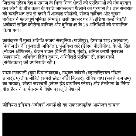
जिसका उद्देश्य देश व समाज के भिन्न भिन्न क्षेत्रों की प्रतिभाओं को मंच प्रदान
कर लोगों के बीच कला के प्रति जागरूकता फैलाने का प्रयास है। इस समारोह
को व्यवस्थित रूप से करने में आकाश सोलंकी, संजय नार्वेकर और सुषमा
नार्वेकर ने महत्वपूर्ण भूमिका निभाई। उसी अवसर पर 75 इंडिया वर्ल्ड रिकॉर्ड
अचीवर्स सहित कोरोना वारियर और दुनियाभर के 25 अतिथियों को सम्मानित
किया गया।
कार्यक्रम में मुख्य अतिथि संजय सेरपुरिया (गाजीपुर), हेमराज शाह (पत्रकार),
फिरोज ईरानी (गुजराती अभिनेता), पुलकित खरे (डीएम, पीलीभीत), के.पी. सिंह
(नोडल ऑफिसर), केतन रावल (वैनिटी किंग, मुंबई), अनिल काशी मुरारका
(व्यवसायी), अभिनेता हितेन कुमार, अभिनेत्री प्रतिमा टी, हेमंत महले
(संगीतकार) की उपस्थिति रही।
राघव मालपानी (युवा पियानोवादक), मधुकर कांबले (महाराष्ट्रियन गोंधल
डांसर), प्रतीक मोहिते (सबसे छोटा बॉडी बिल्डर), रोनिश वाघ (सबसे कम उम्र
का गायक), संज्या सरस्वती (लेफ्ट हैंड वायलिन प्लेयर) और तेलांगना के सिंगर
गौस हैदर ने कार्यक्रम में विशेष प्रस्तुति पेश की।
जीनियस इंडियन अचीवर्स अवार्ड शो का सफलतापूर्वक आयोजन सम्पन्न