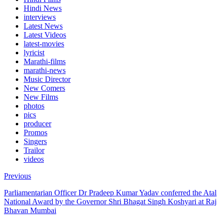
Hindi News
interviews
Latest News
Latest Videos
latest-movies
lyricist
Marathi-films
marathi-news
Music Director
New Comers
New Films
photos
pics
producer
Promos
Singers
Trailor
videos
Previous
Parliamentarian Officer Dr Pradeep Kumar Yadav conferred the Atal
National Award by the Governor Shri Bhagat Singh Koshyari at Raj
Bhavan Mumbai