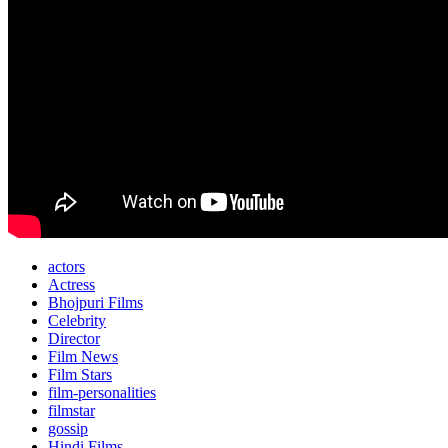
actors
Actress
Bhojpuri Films
Celebrity
Director
Film News
Film Stars
film-personalities
filmstar
gossip
Hindi Films