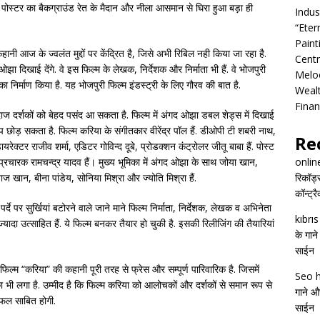
ं. पोस्टर का बैकग्राउंड रेत के मैदान और नीला आसमान से घिरा हुआ बड़ा ही
Indus
“Eter
Pain
ानी आज के ज्वलंत मुद्दों पर केंद्रित है, जिसे अभी रिबिल नही किया जा रहा है.
Centr
ओझा दिखाई देंगे. वे इस फिल्म के लेखक, निर्देशक और निर्माता भी हैं. वे भोजपुरी
Melo
ल्म का निर्माण किया है. यह भोजपुरी फिल्म इंडस्ट्री के लिए गौरव की बात है.
Wealt
Finan
ाज दर्शकों को बेहद पसंद आ सकता है. फिल्म में अंगद ओझा डबल शेड्स में दिखाई
ाप छोड़ सकता है. फिल्म करिया के संगीतकार वीरेंद्र पॉल हैं. डीओपी टी शबरी नाथ,
Re
ेक्टर राजीव शर्मा, एडिटर गोविन्द दूबे, प्रोडक्शन कंट्रोलर जीतू बाबा हैं. पोस्ट
प्रचारक रामचन्द्र यादव हैं। मुख्य भूमिका में अंगद ओझा के साथ जोया खान,
onlin
 खान, बीना पांडेय, सोनिया मिश्रा और ज्योति मिश्रा हैं.
रिकॉर्ड
कॉन्ट्र
 पर सुर्खियां बटोरने वाले जाने माने फिल्म निर्माता, निर्देशक, लेखक व अभिनेता
kıbrı
ा उत्साहित हैं. ये फिल्म बनकर तैयार हो चुकी है. इसकी रिलीजिंग की तैयारियां
के गाने
साईन
फिल्म “करिया” की कहानी पूरी तरह से फ्रेस और सम्पूर्ण पारिवारिक है. जिसमें
Seo h
ा भी लगा है. उम्मीद है कि फिल्म करिया को आलोचकों और दर्शकों से समान रूप से
गाने और
सफल साबित होगी.
साईन