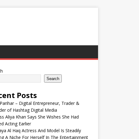
ch
Search
cent Posts
Parihar – Digital Entrepreneur, Trader &
er of Hashtag Digital Media
ss Aliya Khan Says She Wishes She Had
ed Acting Earlier
ya Al Haq Actress And Model Is Steadily
ng A Niche For Herself In The Entertainment