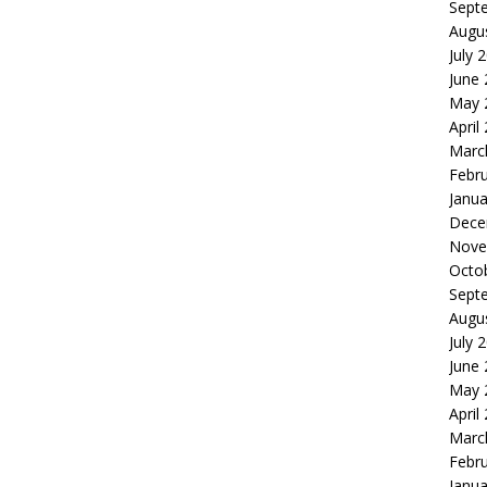
Sept
Augu
July 
June
May 
April
Marc
Febr
Janua
Dece
Nove
Octo
Sept
Augu
July 
June
May 
April
Marc
Febr
Janua