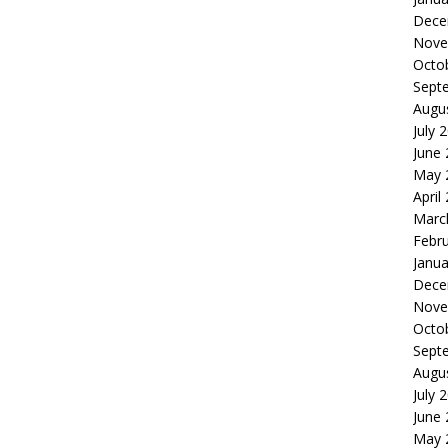
Dece
Nove
Octo
Sept
Augu
July 
June
May 
April
Marc
Febr
Janua
Dece
Nove
Octo
Sept
Augu
July 
June
May 