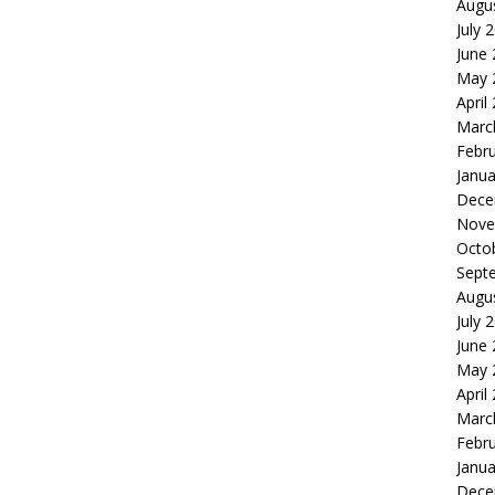
Augu
July 
June
May 
April
Marc
Febr
Janua
Dece
Nove
Octo
Sept
Augu
July 
June
May 
April
Marc
Febr
Janua
Dece