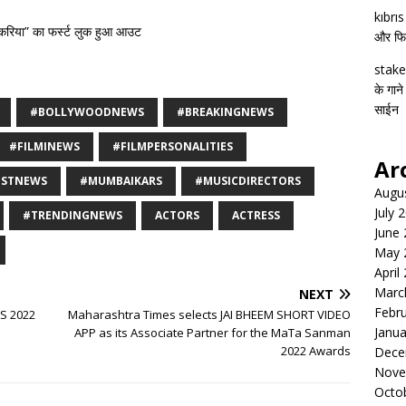
kıbrı
 “करिया” का फर्स्ट लुक हुआ आउट
और फिल्
stake
के गाने
साईन
#BOLLYWOODNEWS
#BREAKINGNEWS
#FILMINEWS
#FILMPERSONALITIES
Ar
ESTNEWS
#MUMBAIKARS
#MUSICDIRECTORS
Augu
July 
#TRENDINGNEWS
ACTORS
ACTRESS
June
May 
April
Marc
NEXT
Febr
S 2022
Maharashtra Times selects JAI BHEEM SHORT VIDEO
Janua
APP as its Associate Partner for the MaTa Sanman
2022 Awards
Dece
Nove
Octo