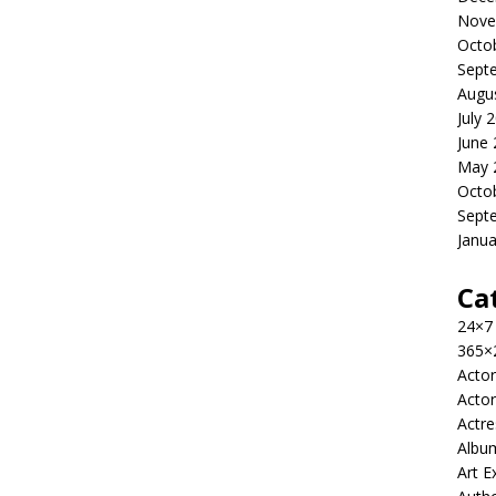
Nove
Octo
Sept
Augu
July 
June
May 
Octo
Sept
Janua
Ca
24×7
365×
Actor
Actor
Actre
Albu
Art E