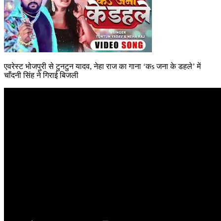
एवरेस्ट भोजपुरी से टुनटुन यादव, नेहा राज का गाना ‘कs जना के डहले’ में
चाँदनी सिंह ने गिराई बिजली