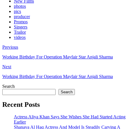
New Films
photos
pics
producer
Promos
Singers
Trailor
videos
Previous
Working Birthday For Operation Mayfair Star Anjali Sharma
Next
Working Birthday For Operation Mayfair Star Anjali Sharma
Search
Search
Recent Posts
Actress Aliya Khan Says She Wishes She Had Started Acting
Earlier
Shanaya Al Haq Actress And Model Is Steadily Carving A