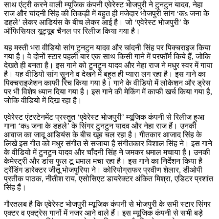
साथ एंट्री करने वाली म्यूजिक कंपनी एवेरेस्ट भोजपुरी ने टुनटुन यादव, नेहा
राज और चांदनी सिंह की तिकड़ी में बहुत ही मजेदार भोजपुरी सांग ‘कs जना के
डहले’ लेकर आडियंस के बीच लेकर आई है। जो ‘एवेरेस्ट भोजपुरी’ के
ऑफिसियल यूट्यूब चैनल पर रिलीज किया गया है।
यह मस्ती भरा वीडियो सांग टुनटुन यादव और चांदनी सिंह पर पिक्चराइज किया
गया है। वे दोनों स्टार पहली बार एक साथ किसी गाने में परफॉर्म किये हैं, जोकि
देखते ही बनता है। इस गाने को टुनटुन यादव और नेहा राज ने मधुर स्वर में गाया
है। यह वीडियो सांग सुनने व देखने में बहुत ही प्यारा लग रहा है। इस गाने का
पिक्चराइजेशन काफी रिच किया गया है। गाने के वीडियो में लोकेशन और ड्रेस
पर भी विशेष ध्यान दिया गया है। इस गाने की मेकिंग में काफी खर्च किया गया है,
जोकि वीडियो में दिख रहा है।
एवेरेस्ट एंटरटेनमेंट प्रस्तुत ‘एवेरेस्ट भोजपुरी’ म्यूजिक कंपनी से रिलीज हुआ
गाना ‘कs जना के डहले’ के सिंगर टुनटुन यादव और नेहा राज हैं। उनकी
आवाज का जादू आडियंस के बीच खूब चल रहा है। गीतकार आजाद सिंह के
लिखे इस गीत को मधुर संगीत से सजाया है संगीतकार विशाल सिंह ने। इस गाने
के वीडियो में टुनटुन यादव और चाँदनी सिंह ने जमकर धमाल मचाया है। उनकी
केमेस्ट्री और डांस फुल टू धमाल मचा रहा है। इस गाने का निर्देशन किया है
ट्रेंडिंग डारेक्टर जीतू भोजपुरिया ने। कोरियोग्राफर प्रवीण शेलार, डीओपी
प्रतीक पाठक, नीतीश राय, एसोसिएट डायरेक्टर अंकित मिश्रा, एडिटर प्रशांत
सिंह हैं।
गौरतलब है कि एवेरेस्ट भोजपुरी म्यूजिक कंपनी से भोजपुरी के सभी स्टार सिंगर
एक्टर व एक्ट्रेस गानों में नजर आने वाले हैं। इस म्यूजिक कंपनी से सभी बड़े