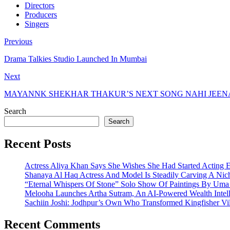
Directors
Producers
Singers
Previous
Drama Talkies Studio Launched In Mumbai
Next
MAYANNK SHEKHAR THAKUR’S NEXT SONG NAHI JEENA I
Search
Search
Recent Posts
Actress Aliya Khan Says She Wishes She Had Started Acting E
Shanaya Al Haq Actress And Model Is Steadily Carving A Nich
“Eternal Whispers Of Stone” Solo Show Of Paintings By Uma 
Melooha Launches Artha Sutram, An AI-Powered Wealth Intell
Sachiin Joshi: Jodhpur’s Own Who Transformed Kingfisher Vil
Recent Comments