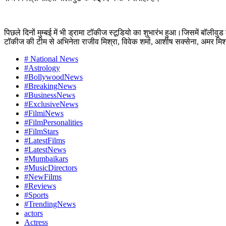
पिछले दिनों मुम्बई में भी ड्रामा टॉकीज स्टूडियो का शुभारंभ हुआ।जिसमें बॉलीव
टॉकीज की टीम से अभिनेता राजीव मिश्रा, विवेक शर्मा, आशीष सक्सेना, अमर मिश
# National News
#Astrology
#BollywoodNews
#BreakingNews
#BusinessNews
#ExclusiveNews
#FilmiNews
#FilmPersonalities
#FilmStars
#LatestFilms
#LatestNews
#Mumbaikars
#MusicDirectors
#NewFilms
#Reviews
#Sports
#TrendingNews
actors
Actress