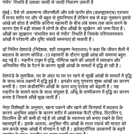
गंभीर’ स्थिति है उसका जल्दी से जल्दी निवारण ज़रूरी है
मुंबई। वैसे तो असामान्य जीवनशैली और वर्क फ्रॉम होम (डब्ल्यूएफएच) प्रारूप
में मानव शरीर पर और भी बहुत से दुष्परिणाम हैं लेकिन सब से बड़ा नुक्सान इससे
आंखे को होता है क्योंकि कोरोना महामारी के बीच लंबे समय तक काम करने के
कारण देश में बड़ी संख्या में लोगों के बीच आँखों के सूखेपन को जन्म दिया है।
आँखों का सूखापन ‘संभावित रूप से गंभीर’ स्थिति है जिसके परिणामस्वरूप
आंखों में परेशानी और दृष्टि संबंधी समस्याएं हो सकती हैं।
डॉ नितिन देशपांडे (निदेशक, श्री रामकृष्ण नेत्रालय) ने कहा कि जीवन शैली में
बदलाव के कारण कोविड -19 महामारी के दौरान सूखी आंख की समस्या बहुत
बढ़ गई है। स्क्रीन टाइम में वृद्धि, पौष्टिक खाने की आदतों में व्यवधान और
अनियमित नींद के पैटर्न के कारण सूखी आंखों के मामलों में वृद्धि हो रही है।
देशपांडे के मुताबिक, घर के अंदर या घर पर रहने से सूखी आंखों के मामलों में वृद्धि
के साथ-साथ लक्षणों में वृद्धि हुई है। इनडोर वायु गुणवत्ता शुष्क आंखों का कारण
बनती है। एयर कंडीशनिंग आंखों के ऊपर वायु प्रवाह को बढ़ाती है। यह
स्क्रीन के सामने काम के साथ संयुक्त है, आँसू के वाष्पीकरण में वृद्धि का कारण
बनता है जिससे आँखें सूख जाती हैं।
नेत्र विशेषज्ञों के अनुसार, खाना पकाने और खाने की दिनचर्या में बदलाव के
कारण अनुचित आहार के कारण शरीर में आवश्यक फैटी एसिड, विटामिन ए,
विटामिन डी की कमी हो गई है जो आंखों के स्वास्थ्य को बनाए रखने के लिए
महत्वपूर्ण हैं। इसके अलावा, अनुचित नींद आंखों के तरल पदार्थ की मात्रा को
कम करके शुष्क आंखों में योगदान दे रही है। इलेक्ट्रॉनिक उपकरणों के बढ़ते