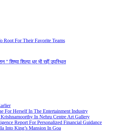
o Root For Their Favorite Teams
सेशन ” शिष्या शिल्पा धर भी रहीं उपस्थित
arlier
e For Herself In The Entertainment Industry
Krishnamoorthy In Nehru Centre Art Gallery
igence Report For Personalized Financial Guidance
la Into King’s Mansion In Goa