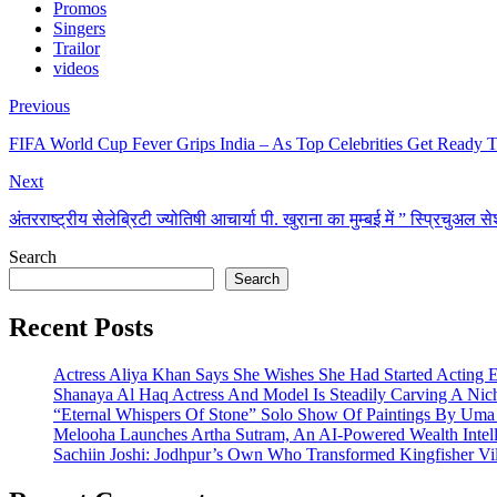
Promos
Singers
Trailor
videos
Previous
FIFA World Cup Fever Grips India – As Top Celebrities Get Ready T
Next
अंतरराष्ट्रीय सेलेब्रिटी ज्योतिषी आचार्या पी. खुराना का मुम्बई में ” स्प्रिचुअल 
Search
Search
Recent Posts
Actress Aliya Khan Says She Wishes She Had Started Acting E
Shanaya Al Haq Actress And Model Is Steadily Carving A Nich
“Eternal Whispers Of Stone” Solo Show Of Paintings By Uma 
Melooha Launches Artha Sutram, An AI-Powered Wealth Intell
Sachiin Joshi: Jodhpur’s Own Who Transformed Kingfisher Vil