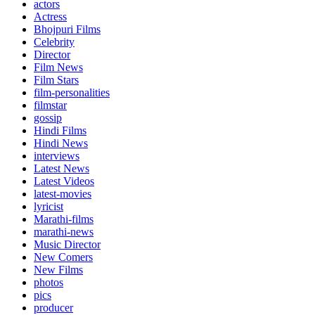
actors
Actress
Bhojpuri Films
Celebrity
Director
Film News
Film Stars
film-personalities
filmstar
gossip
Hindi Films
Hindi News
interviews
Latest News
Latest Videos
latest-movies
lyricist
Marathi-films
marathi-news
Music Director
New Comers
New Films
photos
pics
producer