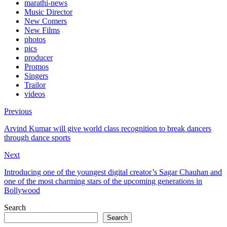
marathi-news
Music Director
New Comers
New Films
photos
pics
producer
Promos
Singers
Trailor
videos
Previous
Arvind Kumar will give world class recognition to break dancers
through dance sports
Next
Introducing one of the youngest digital creator’s Sagar Chauhan and
one of the most charming stars of the upcoming generations in
Bollywood
Search
Search