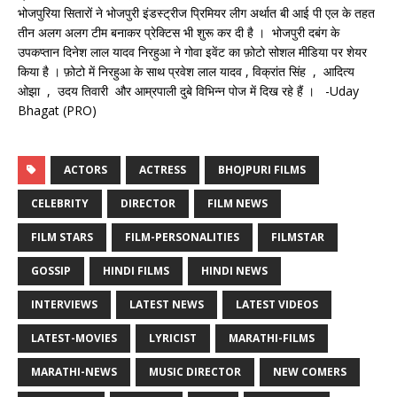
भोजपुरिया सितारों ने भोजपुरी इंडस्ट्रीज प्रिमियर लीग अर्थात बी आई पी एल के तहत
तीन अलग अलग टीम बनाकर प्रेक्टिस भी शुरू कर दी है । भोजपुरी दबंग के
उपकप्तान दिनेश लाल यादव निरहुआ ने गोवा इवेंट का फ़ोटो सोशल मीडिया पर शेयर
किया है । फ़ोटो में निरहुआ के साथ प्रवेश लाल यादव , विक्रांत सिंह , आदित्य
ओझा , उदय तिवारी और आम्रपाली दुबे विभिन्न पोज में दिख रहे हैं । -Uday
Bhagat (PRO)
ACTORS
ACTRESS
BHOJPURI FILMS
CELEBRITY
DIRECTOR
FILM NEWS
FILM STARS
FILM-PERSONALITIES
FILMSTAR
GOSSIP
HINDI FILMS
HINDI NEWS
INTERVIEWS
LATEST NEWS
LATEST VIDEOS
LATEST-MOVIES
LYRICIST
MARATHI-FILMS
MARATHI-NEWS
MUSIC DIRECTOR
NEW COMERS