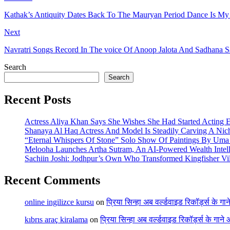
Kathak’s Antiquity Dates Back To The Mauryan Period Dance Is M
Next
Navratri Songs Record In The voice Of Anoop Jalota And Sadhana 
Search
Search
Recent Posts
Actress Aliya Khan Says She Wishes She Had Started Acting E
Shanaya Al Haq Actress And Model Is Steadily Carving A Nich
“Eternal Whispers Of Stone” Solo Show Of Paintings By Uma 
Melooha Launches Artha Sutram, An AI-Powered Wealth Intell
Sachiin Joshi: Jodhpur’s Own Who Transformed Kingfisher Vil
Recent Comments
online ingilizce kursu
on
प्रिया सिन्हा अब वर्ल्डवाइड रिकॉर्ड्स के गा
kıbrıs araç kiralama
on
प्रिया सिन्हा अब वर्ल्डवाइड रिकॉर्ड्स के गाने