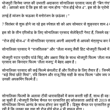
भोजपुरी सिनेमा जगत की उभरती अदाकारा सोनालिका प्रसाद जल्द ही “बिग गंगा” 
थी। आपको बता दें कि इस शो का नाम होगा “रोज होई भोज 4”. इस शो के प्रोमो
लगई हें व्यंजन के चऊका में मनोरंजन के छऊंका।”
7 सितंबर से शुरू होने जा रहे इस स्पेशल शो को आप सोमवार से शुक्रवार शाम 4 ब
इस शो के तीन एपिसोड के लिए सोनालिका प्रसाद सेलेब्रिटी गेस्ट हैं, जिसमे वह 
“रोज होई भोज-4″ में सोनालिका प्रसाद अपनी अदायगी से आपको मंत्रमुग्ध कर 
सोनालिका प्रसाद ने “राजतिलक” और “लैला मजनू जैसी हिट भोजपुरी फिल्मो में अ
भोजपुरी स्टार प्रदीप पांडे चिंटू और अक्षरा सिंह के साथ भोजपुरी फिल्म ‘लैला 
प्रसाद का किरदार फिल्‍म ‘लैला मजनू’ में बेहद अहम है।
सोनालिका प्रसाद की कई फिल्मे कंपलीट हैं और रिलीज़ के लिए तैयार हैं। जिनमे
“बड़े मियां छोटे मियां”, रवि किशन और राजू सिंह माही के साथ फिल्म “ओम ज
उनकी अपकमिंग फिल्मे हैं।
सोनालिका फिल्मों के अलावा टीवी धारावाहिकों में काम करती रही हैं, साथ ही 
आ चुकी हैं।भोजपुरी सिनेमा चैनल पर प्रसारित हुए कोलकाता अवॉर्ड शो 2019 क
सोनालिका विनय आनंद के साथ हॉस्ट कर चुकी हैं। ढिशुम चैनल पर प्रसारित हुए 
रही है कि उनका यह नया शो रोज होई भोज 4 भी सफल होगा।