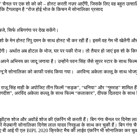
चैनल पर एक शो को को – होस्ट करती नज़र आएँगी, जिसके लिए वह बहुत उत्साहित है
 कि टैगलाइन है “रोज होई भोज के किचन में सोनालिका प्रसाद
जे, सिर्फ #बिगगंगा पर देख सकेंगे।
शो के मेन होस्ट रिपु दमन के साथ होस्ट भी कर रही हैं। इसमें वह गेम भी खेलेंगी 
देंगी। अर्थात अब होटल के भोज, घर पर पकी रोज। तो तैयार हो जाएं इस शो के कि
पने अभिनय का जादू जगाया है। उन्होंने पवन सिंह जैसे सुपर स्टार के साथ फिल्
मजनू’मेे सोनालिका को काफी पसंद किया गया। अरविन्द अकेला कल्लू के साथ भोजपुरी 
ं राजू सिंह माही के अपोजिट तीन फिल्में “सड़क”, “धनिया” और “गुमराह” शामिल है
य जगदीश”, अरविंद अकेला कल्लू के साथ फिल्म “कलाकार”, दीपक दिलदार के साथ फ
वह इवेंट्स शोज और अवॉर्ड शोज की एंकरिंग भी करती हैं। बिग गंगा चैनल पर दिने
ी मेज़बानी सोनालिका दिनेश लाल यादव निरहुआ के साथ कर चुकी हैं। बिग गंगा चै
बी आई पी एल BIPL 2020 क्रिकेट मैच की लाईव एंकरिंग भी सोनालिका कर चुकी हैं।