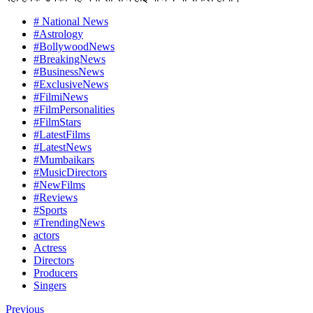
# National News
#Astrology
#BollywoodNews
#BreakingNews
#BusinessNews
#ExclusiveNews
#FilmiNews
#FilmPersonalities
#FilmStars
#LatestFilms
#LatestNews
#Mumbaikars
#MusicDirectors
#NewFilms
#Reviews
#Sports
#TrendingNews
actors
Actress
Directors
Producers
Singers
Previous