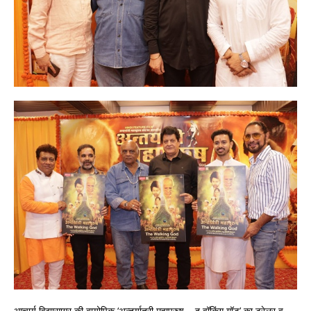
आचार्य विद्यासागर की बायोपिक ‘अन्तर्यात्री महापुरुष – द वॉकिंग गॉड’ का ट्रेलर व