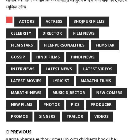
म्यूजिक लॉन्च
ACTORS
ACTRESS
BHOJPURI FILMS
CELEBRITY
DIRECTOR
FILM NEWS
FILM STARS
FILM-PERSONALITIES
FILMSTAR
GOSSIP
HINDI FILMS
HINDI NEWS
INTERVIEWS
LATEST NEWS
LATEST VIDEOS
LATEST-MOVIES
LYRICIST
MARATHI-FILMS
MARATHI-NEWS
MUSIC DIRECTOR
NEW COMERS
NEW FILMS
PHOTOS
PICS
PRODUCER
PROMOS
SINGERS
TRAILOR
VIDEOS
PREVIOUS
Karina Sharma Author Comes Up With children’s book The