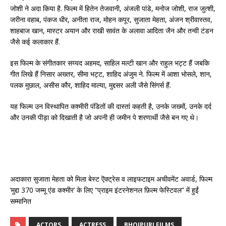
जोशी ने अदा किया है. फिल्म में हितेन तेजवानी, अंजली पांडे, मनोज जोशी, राज जुत्शी,
जरीना वहाब, पंकज धीर, अनीता राज, मोहन कपूर, सुजाता मेहता, अंजन श्रीवास्तव,
शाहबाज खान, मास्टर अयान और राखी सावंत के अलावा आदिता जैन और तन्वी टंडन
जैसे कई कलाकार हैं.
इस फिल्म के संगीतकार सय्यद अहमद, साहिल मल्टी खान और राहुल भट्ट हैं जबकि
गीत लिखे हैं निसार अख्तर, सीमा भट्ट, शाहिद अंजुम ने. फिल्म में आशा भोसले, शान,
पलक मुछाल, असीस कौर, शाहिद माल्या, मुद्दसर अली जैसे सिंगर्स हैं.
यह फिल्म उन विस्थापित कश्मीरी पंडितों की दास्तां कहती है, उनके जख्मों, उनके दर्द
और उनकी पीड़ा को दिखाती है जो अपनी ही जमीन पे शरणार्थी जैसे बन गए थे।
अदाकारा सुजाता मेहता को मिला बेस्ट ऎक्ट्रेस व लाइफटाइम अचीवमेंट अवार्ड, फिल्म
‘मुद्दा 370 जम्मू एंड कश्मीर’ के लिए “प्राइम इंटरनेशनल फ़िल्म फेस्टिवल” में हुईं
सम्मानित
ACTORS
ACTRESS
BHOJPURI FILMS