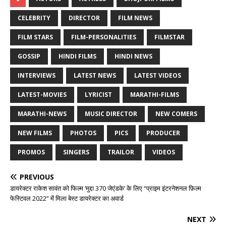
CELEBRITY
DIRECTOR
FILM NEWS
FILM STARS
FILM-PERSONALITIES
FILMSTAR
GOSSIP
HINDI FILMS
HINDI NEWS
INTERVIEWS
LATEST NEWS
LATEST VIDEOS
LATEST-MOVIES
LYRICIST
MARATHI-FILMS
MARATHI-NEWS
MUSIC DIRECTOR
NEW COMERS
NEW FILMS
PHOTOS
PICS
PRODUCER
PROMOS
SINGERS
TRAILOR
VIDEOS
PREVIOUS
डायरेक्टर राकेश सावंत को फिल्म ‘मुद्दा 370 जेएंडके’ के लिए “प्राइम इंटरनेशनल फ़िल्म
फेस्टिवल 2022” में मिला बेस्ट डायरेक्टर का अवार्ड
NEXT