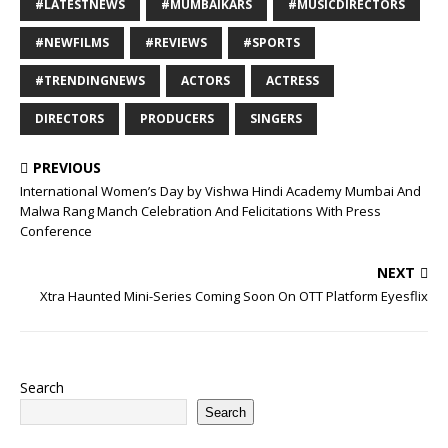
#LATESTNEWS
#MUMBAIKARS
#MUSICDIRECTORS
#NEWFILMS
#REVIEWS
#SPORTS
#TRENDINGNEWS
ACTORS
ACTRESS
DIRECTORS
PRODUCERS
SINGERS
PREVIOUS
International Women’s Day by Vishwa Hindi Academy Mumbai And
Malwa Rang Manch Celebration And Felicitations With Press
Conference
NEXT
Xtra Haunted Mini-Series Coming Soon On OTT Platform Eyesflix
Search
Search