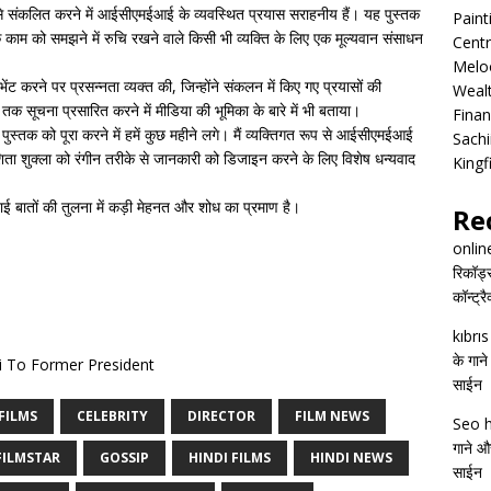
से संकलित करने में आईसीएमईआई के व्यवस्थित प्रयास सराहनीय हैं। यह पुस्तक
Pain
के काम को समझने में रुचि रखने वाले किसी भी व्यक्ति के लिए एक मूल्यवान संसाधन
Centr
Melo
 भेंट करने पर प्रसन्नता व्यक्त की, जिन्होंने संकलन में किए गए प्रयासों की
Wealt
तक सूचना प्रसारित करने में मीडिया की भूमिका के बारे में भी बताया।
Finan
्तक को पूरा करने में हमें कुछ महीने लगे। मैं व्यक्तिगत रूप से आईसीएमईआई
Sachi
इशिता शुक्ला को रंगीन तरीके से जानकारी को डिजाइन करने के लिए विशेष धन्यवाद
Kingf
ाई बातों की तुलना में कड़ी मेहनत और शोध का प्रमाण है।
Re
onlin
रिकॉर्ड
कॉन्ट्र
kıbrı
के गाने
 To Former President
साईन
FILMS
CELEBRITY
DIRECTOR
FILM NEWS
Seo h
गाने और
FILMSTAR
GOSSIP
HINDI FILMS
HINDI NEWS
साईन