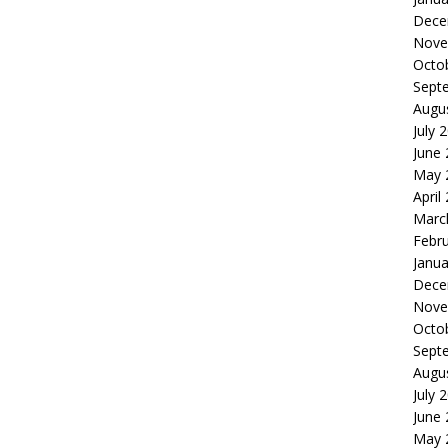
Dece
Nove
Octo
Sept
Augu
July 
June
May 
April
Marc
Febr
Janua
Dece
Nove
Octo
Sept
Augu
July 
June
May 