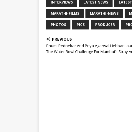
INTERVIEWS
LATEST NEWS
LATEST
MARATHI-FILMS
MARATHI-NEWS
M
PHOTOS
PICS
PRODUCER
PR
PREVIOUS
Bhumi Pednekar And Priya Agarwal Hebbar Lau
The Water Bowl Challenge For Mumbai’s Stray A