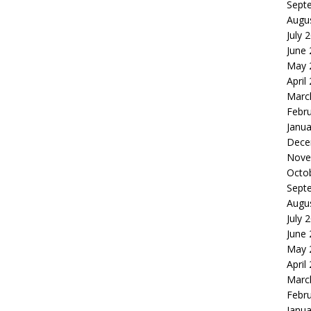
Sept
Augu
July 
June
May 
April
Marc
Febr
Janua
Dece
Nove
Octo
Sept
Augu
July 
June
May 
April
Marc
Febr
Janua