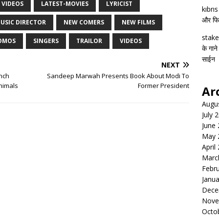
 VIDEOS
LATEST-MOVIES
LYRICIST
kıbrı
और फिल्
USIC DIRECTOR
NEW COMERS
NEW FILMS
stake
OMOS
SINGERS
TRAILOR
VIDEOS
के गाने
साईन
NEXT
nch
Sandeep Marwah Presents Book About Modi To
nimals
Former President
Ar
Augu
July 
June
May 
April
Marc
Febr
Janua
Dece
Nove
Octo