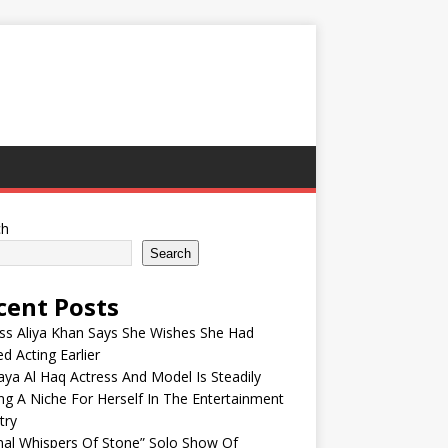
ch
Search
cent Posts
ss Aliya Khan Says She Wishes She Had
ed Acting Earlier
ya Al Haq Actress And Model Is Steadily
ng A Niche For Herself In The Entertainment
try
nal Whispers Of Stone” Solo Show Of