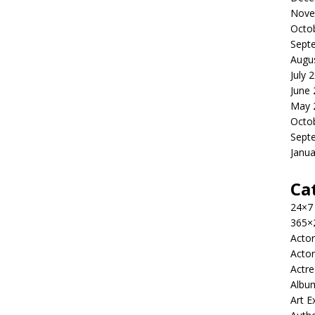
Nove
Octo
Sept
Augu
July 
June
May 
Octo
Sept
Janua
Ca
24×7
365×
Actor
Actor
Actre
Albu
Art E