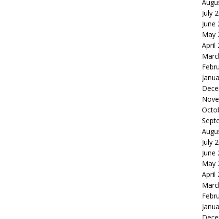
Augu
July 
June
May 
April
Marc
Febr
Janua
Dece
Nove
Octo
Sept
Augu
July 
June
May 
April
Marc
Febr
Janua
Dece