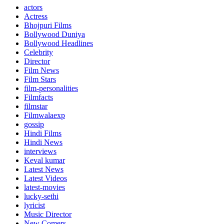
actors
Actress
Bhojpuri Films
Bollywood Duniya
Bollywood Headlines
Celebrity
Director
Film News
Film Stars
film-personalities
Filmfacts
filmstar
Filmwalaexp
gossip
Hindi Films
Hindi News
interviews
Keval kumar
Latest News
Latest Videos
latest-movies
lucky-sethi
lyricist
Music Director
New Comers