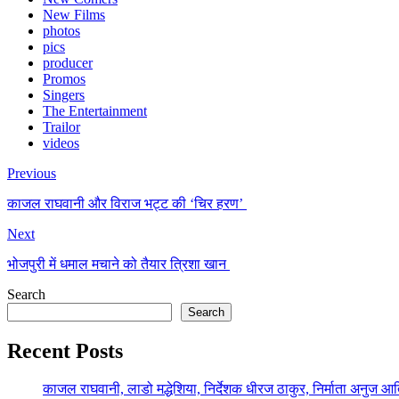
New Films
photos
pics
producer
Promos
Singers
The Entertainment
Trailor
videos
Previous
काजल राघवानी और विराज भट्ट की ‘चिर हरण’
Next
भोजपुरी में धमाल मचाने को तैयार त्रिशा खान
Search
Search
Recent Posts
काजल राघवानी, लाडो मद्धेशिया, निर्देशक धीरज ठाकुर, निर्माता अनुज आ