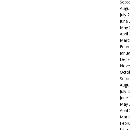
Sept
Augu
July 
June
May 
April
Marc
Febr
Janua
Dece
Nove
Octo
Sept
Augu
July 
June
May 
April
Marc
Febr
Janua