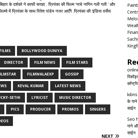
हार के दर्शको ने काफी सराहा . प्रियंका की फिल्म ‘नाचे नागिन गली गली ‘ और
Pain
 फिल्मो में प्रियंका के साथ रितेश पांडेय नजर आएँगे .प्रियंका की ‘इंडिया वर्सेस
Centr
Melo
Wealt
Finan
Sachi
Kingf
FILMS
BOLLYWOOD DUNIYA
Re
DIRECTOR
FILM NEWS
FILM STARS
onlin
ILMSTAR
FILMWALAEXP
GOSSIP
रिकॉर्ड
कॉन्ट्र
EWS
KEVAL KUMAR
LATEST NEWS
kıbrı
UCKY-SETHI
LYRICIST
MUSIC DIRECTOR
के गाने
साईन
PICS
PRODUCER
PROMOS
SINGERS
Seo h
DEOS
गाने और
साईन
NEXT