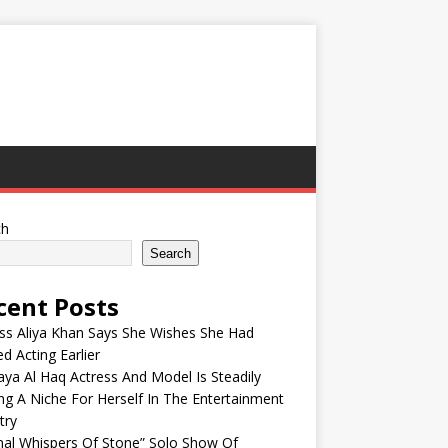
ch
Search
cent Posts
ss Aliya Khan Says She Wishes She Had
ed Acting Earlier
ya Al Haq Actress And Model Is Steadily
ng A Niche For Herself In The Entertainment
try
nal Whispers Of Stone” Solo Show Of