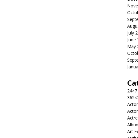
Nove
Octo
Sept
Augu
July 
June
May 
Octo
Sept
Janua
Ca
24×7
365×
Actor
Actor
Actre
Albu
Art E