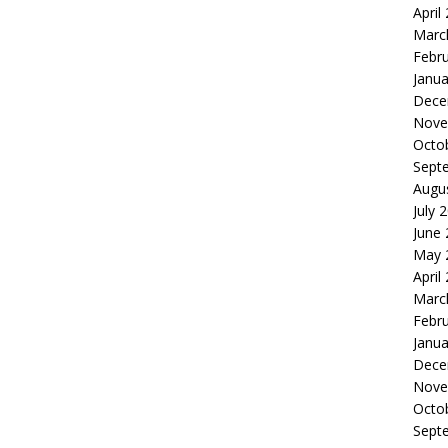
April
Marc
Febr
Janua
Dece
Nove
Octo
Sept
Augu
July 
June
May 
April
Marc
Febr
Janua
Dece
Nove
Octo
Sept