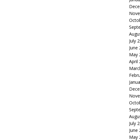
Dece
Nove
Octo
Sept
Augu
July 
June
May 
April
Marc
Febr
Janua
Dece
Nove
Octo
Sept
Augu
July 
June
May 