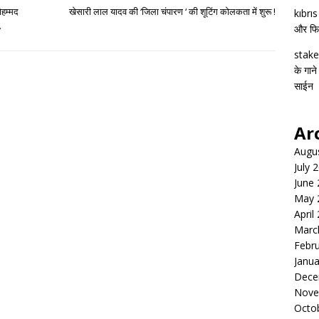
ोहम्मद
खेसारी लाल यादव की ‘जिला चंपारण ‘ की शूटिंग कोलकता में शुरू !
kıbrı
.
और फिल्
stake
के गाने
साईन
Ar
Augu
July 
June
May 
April
Marc
Febr
Janua
Dece
Nove
Octo