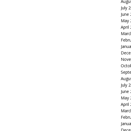
Augu
July 
June
May 
April
Marc
Febr
Janua
Dece
Nove
Octo
Sept
Augu
July 
June
May 
April
Marc
Febr
Janua
Dece