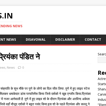
.IN
ENDING NEWS
ENT NEWS
DISAVOWAL
DISCLAIMER
CONTACT
्रियंका पंडित ने
Sear
News
,
News
0
Re
Actre
Start
ंक्राति के शुभ मौके पर पुणे के लोगो का दिल जीत लिया .पुणे में हुए लाइव स्टेज
Shana
 मिलकर धमाकेदार डांस परफॉरमेंस किया जिसे दर्शको ने खूब एन्जॉय किया.प्रियंका
Carvi
में नजर आनेवाली है .पुणे में हुए लाइव शो के दौरान प्रियंका और अरविन्द अकेला
Indus
से वहाँ मौजूद दर्शको ने बहुत पसंद किया.इस शो के पहले प्रियंका और कल्लू ने
“Eter