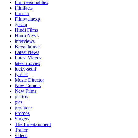
film-personalities
Filmfacts
filmstar
Filmwalaexp
gossip
Hindi Films
Hindi News
interviews
Keval kumar
Latest News
Latest Videos
latest-movies
lucky-sethi
lyricist
Music Director
New Comers
New Films
photos
pics
producer
Promos
Singers
The Entertainment
Trailor
videos