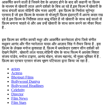
आकर्षित करने वाली है जिसमे देश के आज़ाद होने के बाद की कहानी या फ़िल्म
के माध्यम से खेसारी लाल अपने दर्शको के बिच आ रहे है.इस फिल्म में खेसारी के
साथ बंगाली बाला मोहिनी घोष नजर आएंगी . इस फ़िल्म के निर्माता सुरेन्द्र
प्रसाद है जो इस फ़िल्म के माध्यम से भोजपुरी फ़िल्म इंडस्ट्री में अपना कदम रख
रहे है.इस फ़िल्म के निर्देशक लाल बाबू पंडित है जो खेसारी के साथ कई सालो से
फ़िल्म बनाना चाहते थे और अब उन्हें खेसारी के साथ काम करने का मौका मिला
है .
इस फ़िल्म का संगीत काफी मधुर और आकर्षित करनेवाला होगा जिसे संगीत
मधुकर आनंद और गीत प्यारेलाल यादव और आज़ाद सिंह ने तैयार किया है . इस
फ़िल्म के लेखक मनोज कुशवाहा है. फ़िल्म में धमाकेदार एक्शन सीन दर्शकी को
देखने मिलेंगे . खेसारी लाल यादव,मोहिनी घोष के साथ फिल्म में अवधेश मिश्रा
संजय पांडेय, मनोज टाइगर, आनंद मोहन, संजय महानंद, भी मुख्य भूमिका में है .
फ़िल्म का प्रचार प्रसार संजय भूषण पटियाला द्वारा किया जा रहा है .
actors
Actress
Bhojpuri Films
Bollywood Duniya
Bollywood Headlines
Celebrity
Director
Film News
Film Stars