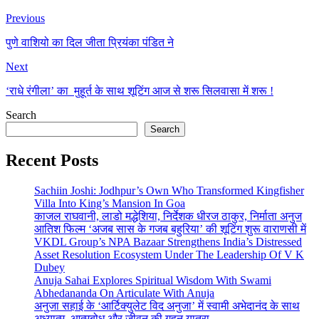
Previous
पुणे वाशियो का दिल जीता प्रियंका पंडित ने
Next
‘राधे रंगीला’ का मुहूर्त के साथ शूटिंग आज से शरू सिलवासा में शरू !
Search
Search
Recent Posts
Sachiin Joshi: Jodhpur’s Own Who Transformed Kingfisher
Villa Into King’s Mansion In Goa
काजल राघवानी, लाडो मद्धेशिया, निर्देशक धीरज ठाकुर, निर्माता अनुज
आतिश फिल्म ‘अजब सास के गजब बहुरिया’ की शूटिंग शुरू वाराणसी में
VKDL Group’s NPA Bazaar Strengthens India’s Distressed
Asset Resolution Ecosystem Under The Leadership Of V K
Dubey
Anuja Sahai Explores Spiritual Wisdom With Swami
Abhedananda On Articulate With Anuja
अनुजा सहाई के ‘आर्टिक्युलेट विद अनुजा’ में स्वामी अभेदानंद के साथ
अध्यात्म, आत्मबोध और जीवन की गहन यात्रा