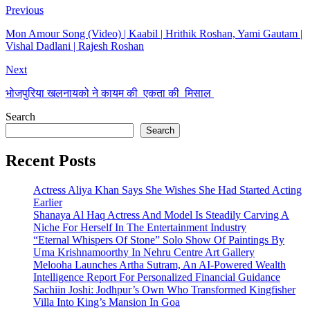
Previous
Mon Amour Song (Video) | Kaabil | Hrithik Roshan, Yami Gautam |
Vishal Dadlani | Rajesh Roshan
Next
भोजपुरिया खलनायको ने कायम की एकता की मिसाल
Search
Search
Recent Posts
Actress Aliya Khan Says She Wishes She Had Started Acting
Earlier
Shanaya Al Haq Actress And Model Is Steadily Carving A
Niche For Herself In The Entertainment Industry
“Eternal Whispers Of Stone” Solo Show Of Paintings By
Uma Krishnamoorthy In Nehru Centre Art Gallery
Melooha Launches Artha Sutram, An AI-Powered Wealth
Intelligence Report For Personalized Financial Guidance
Sachiin Joshi: Jodhpur’s Own Who Transformed Kingfisher
Villa Into King’s Mansion In Goa