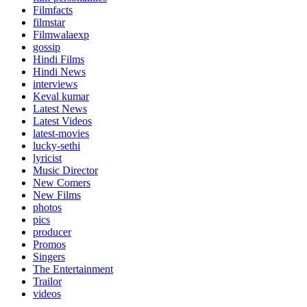
Filmfacts
filmstar
Filmwalaexp
gossip
Hindi Films
Hindi News
interviews
Keval kumar
Latest News
Latest Videos
latest-movies
lucky-sethi
lyricist
Music Director
New Comers
New Films
photos
pics
producer
Promos
Singers
The Entertainment
Trailor
videos