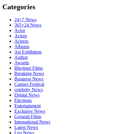
Categories
24×7 News
365×24 News
Actor
Actors
Actress
Albums
Art Exhibition
Author
Awards
Bhojpuri Films
Breaking News
Business News
Cannes Festival
celebrity News
Digital News
Elections
Entertainment
Exclusive News
Gujarati Films
International News
Latest News
Leo News