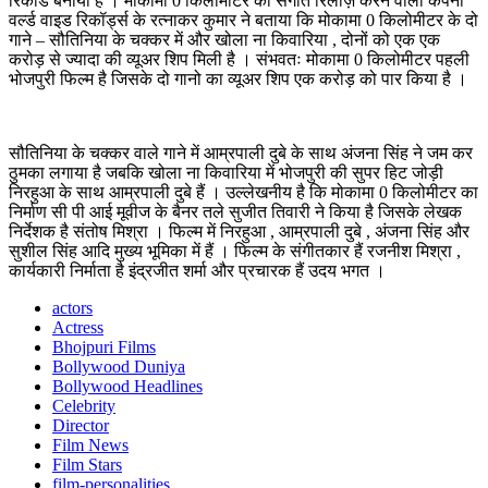
रिकॉर्ड बनाया है । मोकामा 0 किलोमीटर का संगीत रिलीज़ करने वाली कंपनी
वर्ल्ड वाइड रिकॉर्ड्स के रत्नाकर कुमार ने बताया कि मोकामा 0 किलोमीटर के दो
गाने – सौतिनिया के चक्कर में और खोला ना किवारिया , दोनों को एक एक
करोड़ से ज्यादा की व्यूअर शिप मिली है । संभवतः मोकामा 0 किलोमीटर पहली
भोजपुरी फिल्म है जिसके दो गानो का व्यूअर शिप एक करोड़ को पार किया है ।
सौतिनिया के चक्कर वाले गाने में आम्रपाली दुबे के साथ अंजना सिंह ने जम कर
ठुमका लगाया है जबकि खोला ना किवारिया में भोजपुरी की सुपर हिट जोड़ी
निरहुआ के साथ आम्रपाली दुबे हैं । उल्लेखनीय है कि मोकामा 0 किलोमीटर का
निर्माण सी पी आई मूवीज के बैनर तले सुजीत तिवारी ने किया है जिसके लेखक
निर्देशक है संतोष मिश्रा । फिल्म में निरहुआ , आम्रपाली दुबे , अंजना सिंह और
सुशील सिंह आदि मुख्य भूमिका में हैं । फिल्म के संगीतकार हैं रजनीश मिश्रा ,
कार्यकारी निर्माता है इंद्रजीत शर्मा और प्रचारक हैं उदय भगत ।
actors
Actress
Bhojpuri Films
Bollywood Duniya
Bollywood Headlines
Celebrity
Director
Film News
Film Stars
film-personalities